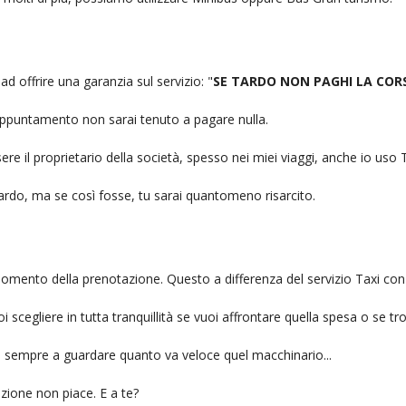
ad offrire una garanzia sul servizio: "
SE TARDO NON PAGHI LA COR
n appuntamento non sarai tenuto a pagare nulla.
ere il proprietario della società, spesso nei miei viaggi, anche io us
itardo, ma se così fosse, tu sarai quantomeno risarcito.
l momento della prenotazione. Questo a differenza del servizio Taxi con
uoi scegliere in tutta tranquillità se vuoi affrontare quella spesa o se tr
ai sempre a guardare quanto va veloce quel macchinario...
zione non piace. E a te?