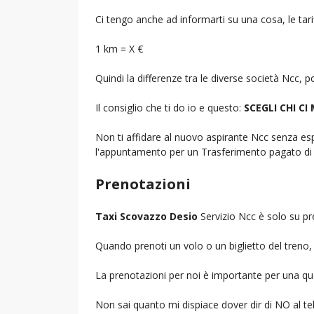
Ci tengo anche ad informarti su una cosa, le tarif
1 km = X €
Quindi la differenze tra le diverse società Ncc,
Il consiglio che ti do io e questo:
SCEGLI CHI CI
Non ti affidare al nuovo aspirante Ncc senza espe
l'appuntamento per un Trasferimento pagato di 
Prenotazioni
Taxi Scovazzo Desio
Servizio Ncc è solo su pr
Quando prenoti un volo o un biglietto del treno, d
La prenotazioni per noi è importante per una que
Non sai quanto mi dispiace dover dir di NO al 