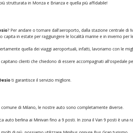
più strutturata in Monza e Brianza e quella più affidabile!
esio
? Per andare o tornare dall'aeroporto, dalla stazione centrale di 
to capita in estate per raggiungere le località marine e in inverno per l
ertamente quella dei viaggi aeroportuali, infatti, lavoriamo con le mig
, capitano clienti che chiedono di essere accompagnati all'ospedale pe
Desio
ti garantisce il servizio migliore.
nel comune di Milano, le nostre auto sono completamente diverse.
auto berlina ai Minivan fino a 9 posti. In zona il Van 9 posti è una ra
no molti di più, possiamo utilizzare Minibus oppure Bus Gran turismo.