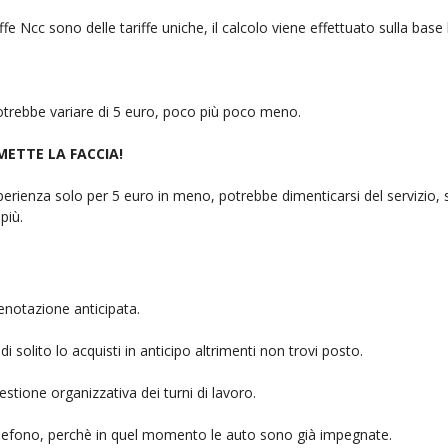
fe Ncc sono delle tariffe uniche, il calcolo viene effettuato sulla base
 potrebbe variare di 5 euro, poco più poco meno.
 METTE LA FACCIA!
rienza solo per 5 euro in meno, potrebbe dimenticarsi del servizio, sb
più.
enotazione anticipata.
i solito lo acquisti in anticipo altrimenti non trovi posto.
stione organizzativa dei turni di lavoro.
telefono, perchè in quel momento le auto sono già impegnate.