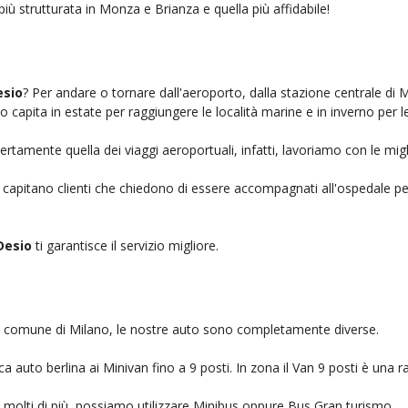
più strutturata in Monza e Brianza e quella più affidabile!
esio
? Per andare o tornare dall'aeroporto, dalla stazione centrale di 
to capita in estate per raggiungere le località marine e in inverno per l
ertamente quella dei viaggi aeroportuali, infatti, lavoriamo con le mig
, capitano clienti che chiedono di essere accompagnati all'ospedale pe
Desio
ti garantisce il servizio migliore.
nel comune di Milano, le nostre auto sono completamente diverse.
auto berlina ai Minivan fino a 9 posti. In zona il Van 9 posti è una ra
no molti di più, possiamo utilizzare Minibus oppure Bus Gran turismo.