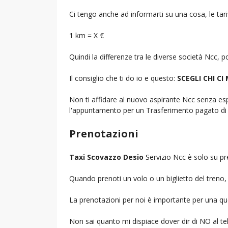
Ci tengo anche ad informarti su una cosa, le tarif
1 km = X €
Quindi la differenze tra le diverse società Ncc,
Il consiglio che ti do io e questo:
SCEGLI CHI CI
Non ti affidare al nuovo aspirante Ncc senza espe
l'appuntamento per un Trasferimento pagato di 
Prenotazioni
Taxi Scovazzo Desio
Servizio Ncc è solo su pr
Quando prenoti un volo o un biglietto del treno, d
La prenotazioni per noi è importante per una que
Non sai quanto mi dispiace dover dir di NO al 