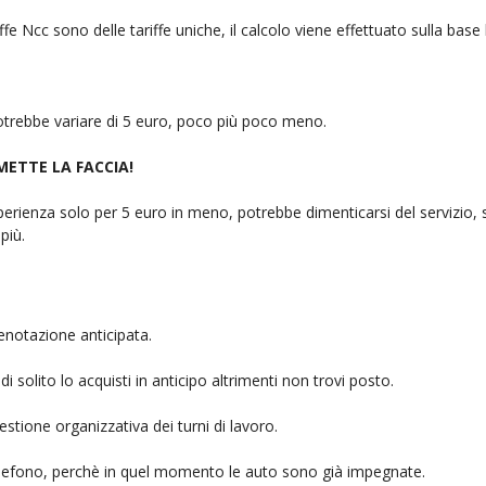
fe Ncc sono delle tariffe uniche, il calcolo viene effettuato sulla base
 potrebbe variare di 5 euro, poco più poco meno.
 METTE LA FACCIA!
rienza solo per 5 euro in meno, potrebbe dimenticarsi del servizio, sb
più.
enotazione anticipata.
i solito lo acquisti in anticipo altrimenti non trovi posto.
stione organizzativa dei turni di lavoro.
telefono, perchè in quel momento le auto sono già impegnate.