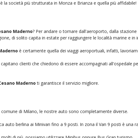
è la società più strutturata in Monza e Brianza e quella più affidabile!
Cesano Maderno
? Per andare o tornare dall'aeroporto, dalla stazione
ione, di solito capita in estate per raggiungere le località marine e in 
 Maderno
è certamente quella dei viaggi aeroportuali, infatti, lavoria
, capitano clienti che chiedono di essere accompagnati all'ospedale pe
 Cesano Maderno
ti garantisce il servizio migliore.
nel comune di Milano, le nostre auto sono completamente diverse.
auto berlina ai Minivan fino a 9 posti. In zona il Van 9 posti è una ra
no molti di più, possiamo utilizzare Minibus oppure Bus Gran turismo.