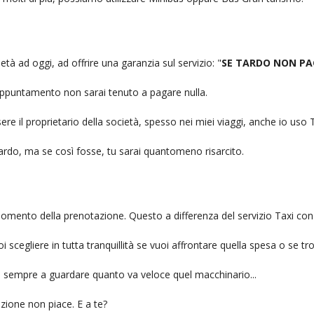
ietà ad oggi, ad offrire una garanzia sul servizio: "
SE TARDO NON PA
n appuntamento non sarai tenuto a pagare nulla.
ere il proprietario della società, spesso nei miei viaggi, anche io us
itardo, ma se così fosse, tu sarai quantomeno risarcito.
l momento della prenotazione. Questo a differenza del servizio Taxi con
uoi scegliere in tutta tranquillità se vuoi affrontare quella spesa o se tr
ai sempre a guardare quanto va veloce quel macchinario...
zione non piace. E a te?