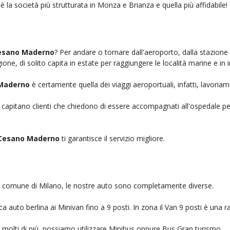
è la società più strutturata in Monza e Brianza e quella più affidabile!
Cesano Maderno
? Per andare o tornare dall'aeroporto, dalla stazione
ione, di solito capita in estate per raggiungere le località marine e in 
 Maderno
è certamente quella dei viaggi aeroportuali, infatti, lavoria
, capitano clienti che chiedono di essere accompagnati all'ospedale pe
 Cesano Maderno
ti garantisce il servizio migliore.
nel comune di Milano, le nostre auto sono completamente diverse.
auto berlina ai Minivan fino a 9 posti. In zona il Van 9 posti è una ra
no molti di più, possiamo utilizzare Minibus oppure Bus Gran turismo.