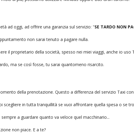
ietà ad oggi, ad offrire una garanzia sul servizio: "
SE TARDO NON PA
n appuntamento non sarai tenuto a pagare nulla.
ere il proprietario della società, spesso nei miei viaggi, anche io us
itardo, ma se così fosse, tu sarai quantomeno risarcito.
l momento della prenotazione. Questo a differenza del servizio Taxi con
uoi scegliere in tutta tranquillità se vuoi affrontare quella spesa o se tr
ai sempre a guardare quanto va veloce quel macchinario...
zione non piace. E a te?