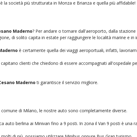
è la società più strutturata in Monza e Brianza e quella più affidabile!
Cesano Maderno
? Per andare o tornare dall'aeroporto, dalla stazione
ione, di solito capita in estate per raggiungere le località marine e in 
 Maderno
è certamente quella dei viaggi aeroportuali, infatti, lavoria
, capitano clienti che chiedono di essere accompagnati all'ospedale pe
 Cesano Maderno
ti garantisce il servizio migliore.
nel comune di Milano, le nostre auto sono completamente diverse.
auto berlina ai Minivan fino a 9 posti. In zona il Van 9 posti è una ra
no molti di più, possiamo utilizzare Minibus oppure Bus Gran turismo.