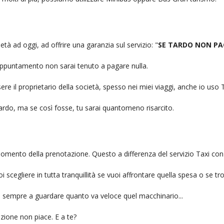
ietà ad oggi, ad offrire una garanzia sul servizio: "
SE TARDO NON PA
n appuntamento non sarai tenuto a pagare nulla.
ere il proprietario della società, spesso nei miei viaggi, anche io us
itardo, ma se così fosse, tu sarai quantomeno risarcito.
l momento della prenotazione. Questo a differenza del servizio Taxi con
uoi scegliere in tutta tranquillità se vuoi affrontare quella spesa o se tr
ai sempre a guardare quanto va veloce quel macchinario...
zione non piace. E a te?