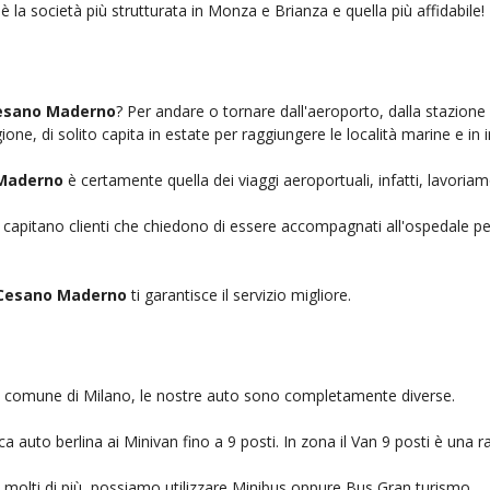
è la società più strutturata in Monza e Brianza e quella più affidabile!
Cesano Maderno
? Per andare o tornare dall'aeroporto, dalla stazione
ione, di solito capita in estate per raggiungere le località marine e in 
 Maderno
è certamente quella dei viaggi aeroportuali, infatti, lavoria
, capitano clienti che chiedono di essere accompagnati all'ospedale pe
 Cesano Maderno
ti garantisce il servizio migliore.
nel comune di Milano, le nostre auto sono completamente diverse.
auto berlina ai Minivan fino a 9 posti. In zona il Van 9 posti è una ra
no molti di più, possiamo utilizzare Minibus oppure Bus Gran turismo.