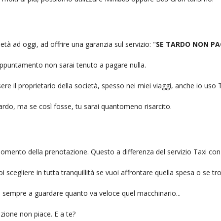
ietà ad oggi, ad offrire una garanzia sul servizio: "
SE TARDO NON PA
n appuntamento non sarai tenuto a pagare nulla.
ere il proprietario della società, spesso nei miei viaggi, anche io us
itardo, ma se così fosse, tu sarai quantomeno risarcito.
l momento della prenotazione. Questo a differenza del servizio Taxi con
uoi scegliere in tutta tranquillità se vuoi affrontare quella spesa o se tr
ai sempre a guardare quanto va veloce quel macchinario...
zione non piace. E a te?