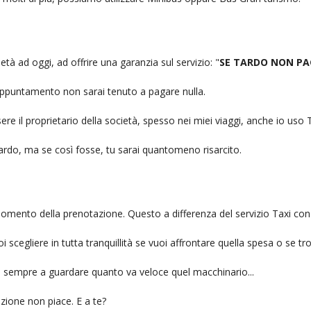
ietà ad oggi, ad offrire una garanzia sul servizio: "
SE TARDO NON PA
n appuntamento non sarai tenuto a pagare nulla.
ere il proprietario della società, spesso nei miei viaggi, anche io us
itardo, ma se così fosse, tu sarai quantomeno risarcito.
l momento della prenotazione. Questo a differenza del servizio Taxi con
uoi scegliere in tutta tranquillità se vuoi affrontare quella spesa o se tr
ai sempre a guardare quanto va veloce quel macchinario...
zione non piace. E a te?