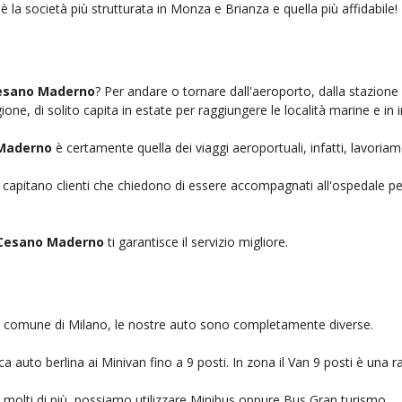
è la società più strutturata in Monza e Brianza e quella più affidabile!
Cesano Maderno
? Per andare o tornare dall'aeroporto, dalla stazione
ione, di solito capita in estate per raggiungere le località marine e in 
 Maderno
è certamente quella dei viaggi aeroportuali, infatti, lavoria
, capitano clienti che chiedono di essere accompagnati all'ospedale pe
 Cesano Maderno
ti garantisce il servizio migliore.
nel comune di Milano, le nostre auto sono completamente diverse.
auto berlina ai Minivan fino a 9 posti. In zona il Van 9 posti è una ra
no molti di più, possiamo utilizzare Minibus oppure Bus Gran turismo.