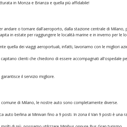
tturata in Monza e Brianza e quella più affidabile!
er andare o tornare dall'aeroporto, dalla stazione centrale di Milano, 
capita in estate per raggiungere le località marine e in inverno per le l
e quella dei viaggi aeroportuali, infatti, lavoriamo con le migliori a
, capitano clienti che chiedono di essere accompagnati all'ospedale pe
 garantisce il servizio migliore.
nel comune di Milano, le nostre auto sono completamente diverse.
auto berlina ai Minivan fino a 9 posti. In zona il Van 9 posti è una ra
no molti di più, possiamo utilizzare Minibus oppure Bus Gran turismo.