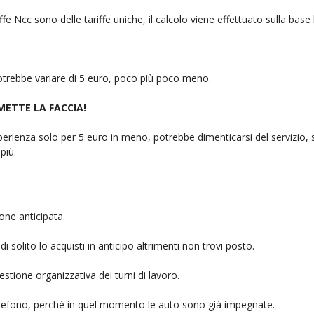
fe Ncc sono delle tariffe uniche, il calcolo viene effettuato sulla base
 potrebbe variare di 5 euro, poco più poco meno.
 METTE LA FACCIA!
rienza solo per 5 euro in meno, potrebbe dimenticarsi del servizio, sb
più.
one anticipata.
i solito lo acquisti in anticipo altrimenti non trovi posto.
stione organizzativa dei turni di lavoro.
telefono, perchè in quel momento le auto sono già impegnate.