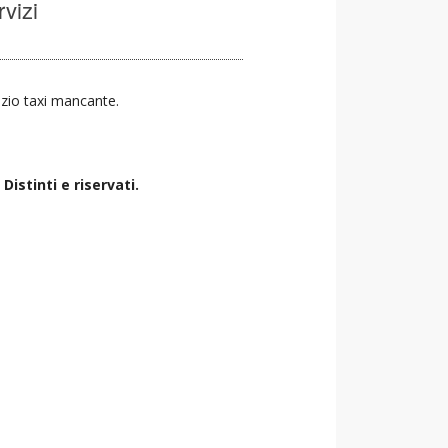
rvizi
vizio taxi mancante.
istinti e riservati.