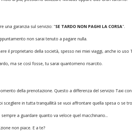
re una garanzia sul servizio: "
SE TARDO NON PAGHI LA CORSA
".
n appuntamento non sarai tenuto a pagare nulla.
ere il proprietario della società, spesso nei miei viaggi, anche io us
itardo, ma se così fosse, tu sarai quantomeno risarcito.
l momento della prenotazione. Questo a differenza del servizio Taxi con
uoi scegliere in tutta tranquillità se vuoi affrontare quella spesa o se tr
ai sempre a guardare quanto va veloce quel macchinario...
zione non piace. E a te?