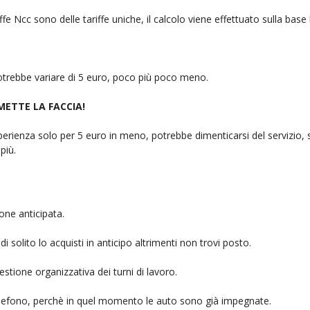
fe Ncc sono delle tariffe uniche, il calcolo viene effettuato sulla base
 potrebbe variare di 5 euro, poco più poco meno.
 METTE LA FACCIA!
rienza solo per 5 euro in meno, potrebbe dimenticarsi del servizio, sb
più.
one anticipata.
i solito lo acquisti in anticipo altrimenti non trovi posto.
stione organizzativa dei turni di lavoro.
telefono, perchè in quel momento le auto sono già impegnate.