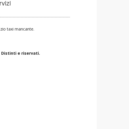
rvizi
vizio taxi mancante.
istinti e riservati.