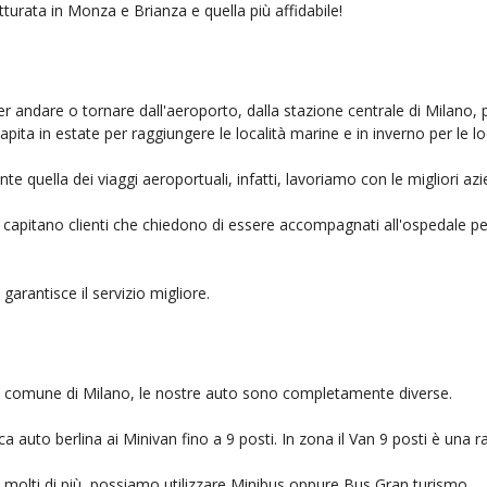
tturata in Monza e Brianza e quella più affidabile!
er andare o tornare dall'aeroporto, dalla stazione centrale di Milano, 
capita in estate per raggiungere le località marine e in inverno per le l
e quella dei viaggi aeroportuali, infatti, lavoriamo con le migliori a
, capitano clienti che chiedono di essere accompagnati all'ospedale pe
 garantisce il servizio migliore.
nel comune di Milano, le nostre auto sono completamente diverse.
auto berlina ai Minivan fino a 9 posti. In zona il Van 9 posti è una ra
no molti di più, possiamo utilizzare Minibus oppure Bus Gran turismo.