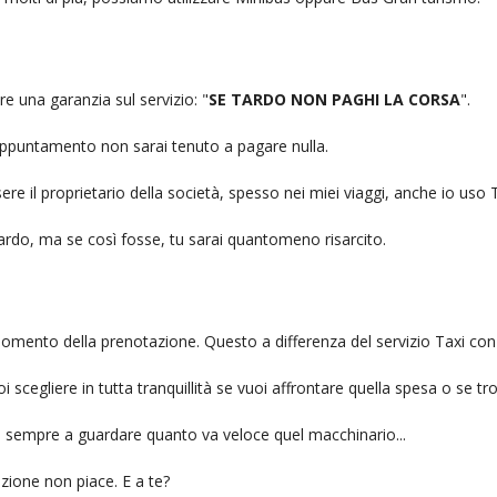
re una garanzia sul servizio: "
SE TARDO NON PAGHI LA CORSA
".
n appuntamento non sarai tenuto a pagare nulla.
ere il proprietario della società, spesso nei miei viaggi, anche io us
itardo, ma se così fosse, tu sarai quantomeno risarcito.
l momento della prenotazione. Questo a differenza del servizio Taxi con
uoi scegliere in tutta tranquillità se vuoi affrontare quella spesa o se tr
ai sempre a guardare quanto va veloce quel macchinario...
zione non piace. E a te?