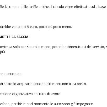
fe Ncc sono delle tariffe uniche, il calcolo viene effettuato sulla base
 potrebbe variare di 5 euro, poco più poco meno.
 METTE LA FACCIA!
rienza solo per 5 euro in meno, potrebbe dimenticarsi del servizio, sb
più.
one anticipata.
i solito lo acquisti in anticipo altrimenti non trovi posto.
stione organizzativa dei turni di lavoro.
telefono, perchè in quel momento le auto sono già impegnate.