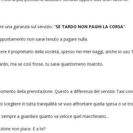
re una garanzia sul servizio: "
SE TARDO NON PAGHI LA CORSA
".
n appuntamento non sarai tenuto a pagare nulla.
ere il proprietario della società, spesso nei miei viaggi, anche io us
itardo, ma se così fosse, tu sarai quantomeno risarcito.
l momento della prenotazione. Questo a differenza del servizio Taxi con
uoi scegliere in tutta tranquillità se vuoi affrontare quella spesa o se tr
ai sempre a guardare quanto va veloce quel macchinario...
zione non piace. E a te?