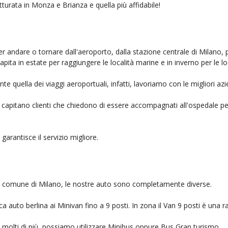
tturata in Monza e Brianza e quella più affidabile!
er andare o tornare dall'aeroporto, dalla stazione centrale di Milano, 
capita in estate per raggiungere le località marine e in inverno per le l
e quella dei viaggi aeroportuali, infatti, lavoriamo con le migliori a
, capitano clienti che chiedono di essere accompagnati all'ospedale pe
 garantisce il servizio migliore.
nel comune di Milano, le nostre auto sono completamente diverse.
auto berlina ai Minivan fino a 9 posti. In zona il Van 9 posti è una ra
no molti di più, possiamo utilizzare Minibus oppure Bus Gran turismo.