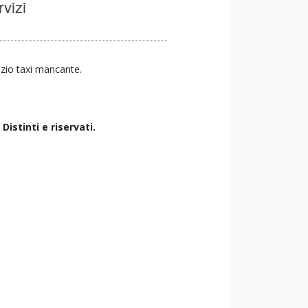
rvizi
vizio taxi mancante.
istinti e riservati.