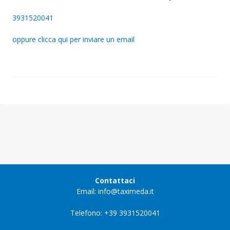
3931520041
oppure clicca qui per inviare un email
Contattaci
Email: info@taximeda.it
Telefono: +39 3931520041