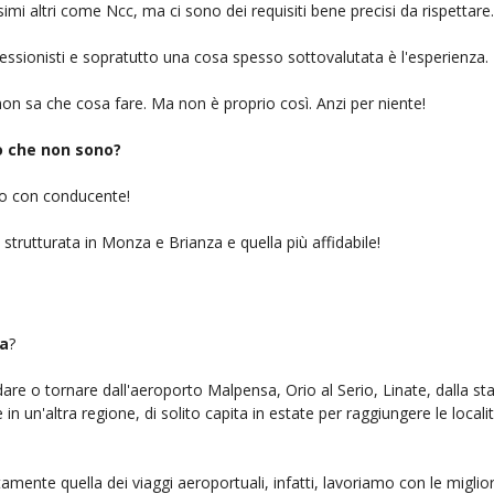
simi altri come Ncc, ma ci sono dei requisiti bene precisi da rispettare.
ofessionisti e sopratutto una cosa spesso sottovalutata è l'esperienza.
on sa che cosa fare. Ma non è proprio così. Anzi per niente!
iò che non sono?
gio con conducente!
 strutturata in Monza e Brianza e quella più affidabile!
a
?
ndare o tornare dall'aeroporto Malpensa, Orio al Serio, Linate, dalla st
n un'altra regione, di solito capita in estate per raggiungere le localit
amente quella dei viaggi aeroportuali, infatti, lavoriamo con le migli