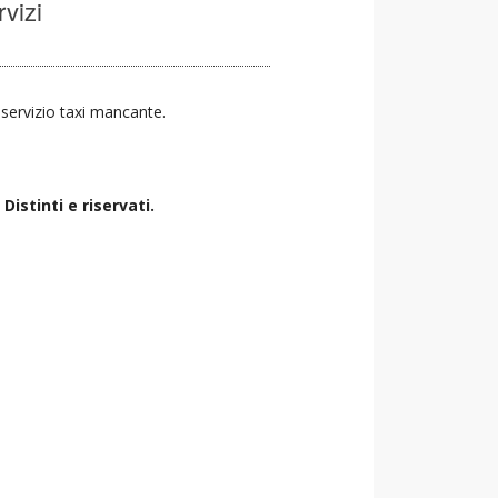
rvizi
l servizio taxi mancante.
istinti e riservati.