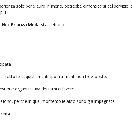
rienza solo per 5 euro in meno, potrebbe dimenticarsi del servizio, sb
più.
i
Ncc Brianza Meda
si accettano
:
cipata.
i solito lo acquisti in anticipo altrimenti non trovi posto.
stione organizzativa dei turni di lavoro.
telefono, perchè in quel momento le auto sono già impegnate.
rima!