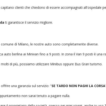
, capitano clienti che chiedono di essere accompagnati all'ospedale pe
eda
ti garantisce il servizio migliore.
nel comune di Milano, le nostre auto sono completamente diverse.
auto berlina ai Minivan fino a 9 posti. In zona il Van 9 posti è una ra
no molti di più, possiamo utilizzare Minibus oppure Bus Gran turismo.
offrire una garanzia sul servizio: "
SE TARDO NON PAGHI LA CORSA
n appuntamento non sarai tenuto a pagare nulla.
ere il proprietario della società, spesso nei miei viaggi, anche io us