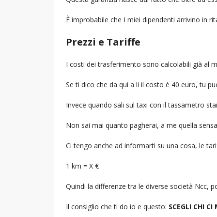
È improbabile che I miei dipendenti arrivino in r
Prezzi e Tariffe
I costi dei trasferimento sono calcolabili già a
Se ti dico che da qui a li il costo è 40 euro, tu p
Invece quando sali sul taxi con il tassametro st
Non sai mai quanto pagherai, a me quella sensa
Ci tengo anche ad informarti su una cosa, le tarif
1 km = X €
Quindi la differenze tra le diverse società Ncc,
Il consiglio che ti do io e questo:
SCEGLI CHI CI