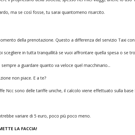
itardo, ma se così fosse, tu sarai quantomeno risarcito.
l momento della prenotazione. Questo a differenza del servizio Taxi con
uoi scegliere in tutta tranquillità se vuoi affrontare quella spesa o se tr
ai sempre a guardare quanto va veloce quel macchinario...
zione non piace. E a te?
fe Ncc sono delle tariffe uniche, il calcolo viene effettuato sulla base
 potrebbe variare di 5 euro, poco più poco meno.
 METTE LA FACCIA!