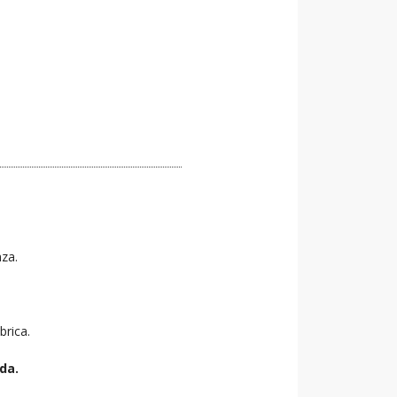
nza.
brica.
da.