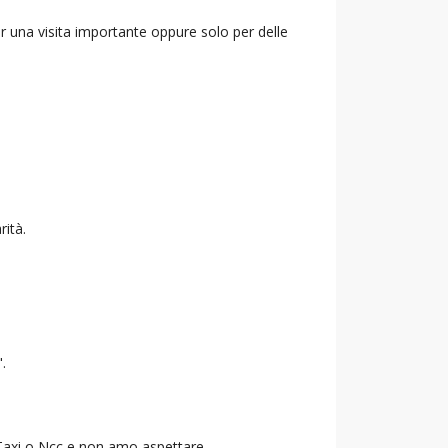
r una visita importante oppure solo per delle
rità.
".
o Taxi o Ncc e non amo aspettare.