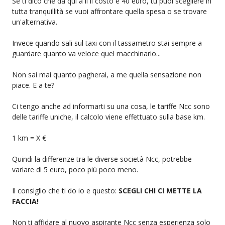
Se ti dico che da qui a li il costo è 40 euro, tu puoi scegliere in
tutta tranquillità se vuoi affrontare quella spesa o se trovare
un'alternativa.
Invece quando sali sul taxi con il tassametro stai sempre a
guardare quanto va veloce quel macchinario...
Non sai mai quanto pagherai, a me quella sensazione non
piace. E a te?
Ci tengo anche ad informarti su una cosa, le tariffe Ncc sono
delle tariffe uniche, il calcolo viene effettuato sulla base km.
1 km = X €
Quindi la differenze tra le diverse società Ncc, potrebbe
variare di 5 euro, poco più poco meno.
Il consiglio che ti do io e questo:
SCEGLI CHI CI METTE LA
FACCIA!
Non ti affidare al nuovo aspirante Ncc senza esperienza solo