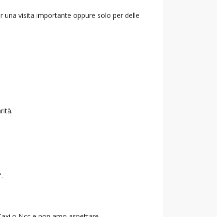
r una visita importante oppure solo per delle
rità.
".
o Taxi o Ncc e non amo aspettare.