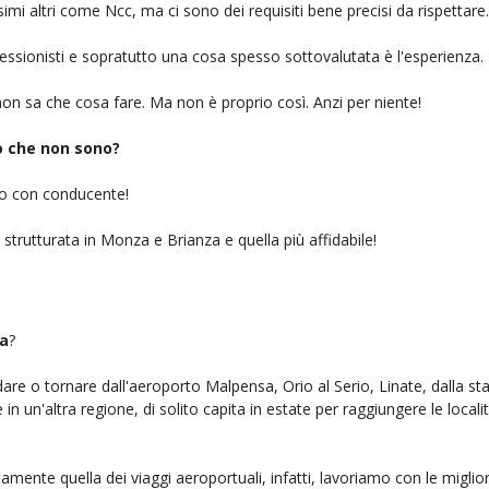
simi altri come Ncc, ma ci sono dei requisiti bene precisi da rispettare.
ofessionisti e sopratutto una cosa spesso sottovalutata è l'esperienza.
on sa che cosa fare. Ma non è proprio così. Anzi per niente!
iò che non sono?
gio con conducente!
 strutturata in Monza e Brianza e quella più affidabile!
a
?
ndare o tornare dall'aeroporto Malpensa, Orio al Serio, Linate, dalla st
n un'altra regione, di solito capita in estate per raggiungere le localit
amente quella dei viaggi aeroportuali, infatti, lavoriamo con le migli