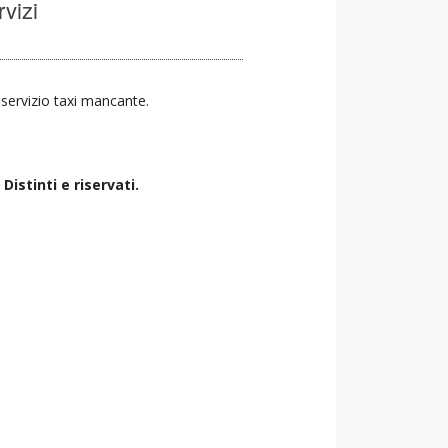
rvizi
l servizio taxi mancante.
istinti e riservati.