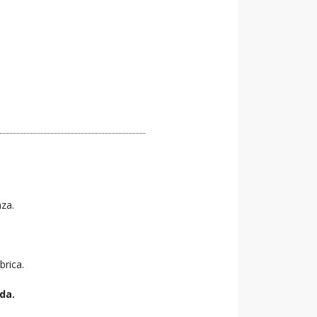
nza.
brica.
da.