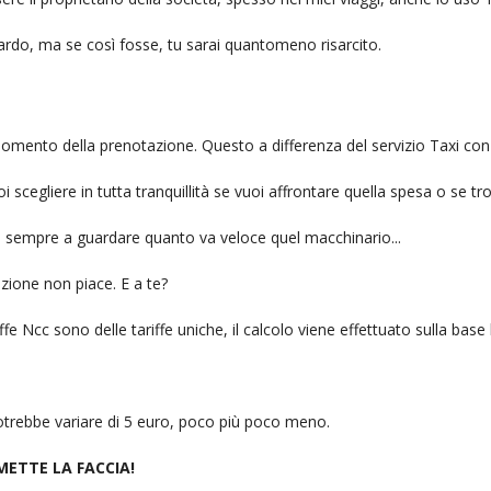
itardo, ma se così fosse, tu sarai quantomeno risarcito.
l momento della prenotazione. Questo a differenza del servizio Taxi con
uoi scegliere in tutta tranquillità se vuoi affrontare quella spesa o se tr
ai sempre a guardare quanto va veloce quel macchinario...
zione non piace. E a te?
fe Ncc sono delle tariffe uniche, il calcolo viene effettuato sulla base
 potrebbe variare di 5 euro, poco più poco meno.
 METTE LA FACCIA!