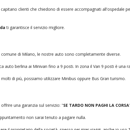
, capitano clienti che chiedono di essere accompagnati all'ospedale pe
eda
ti garantisce il servizio migliore.
nel comune di Milano, le nostre auto sono completamente diverse.
auto berlina ai Minivan fino a 9 posti. In zona il Van 9 posti è una ra
no molti di più, possiamo utilizzare Minibus oppure Bus Gran turismo.
offrire una garanzia sul servizio: "
SE TARDO NON PAGHI LA CORSA
n appuntamento non sarai tenuto a pagare nulla.
ere il proprietario della società, spesso nei miei viaggi, anche io us