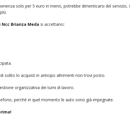
rienza solo per 5 euro in meno, potrebbe dimenticarsi del servizio, sb
più.
i
Ncc Brianza Meda
si accettano
:
cipata.
i solito lo acquisti in anticipo altrimenti non trovi posto.
stione organizzativa dei turni di lavoro.
telefono, perchè in quel momento le auto sono già impegnate.
rima!