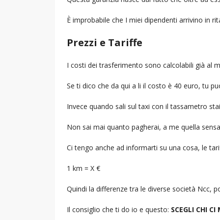
È improbabile che I miei dipendenti arrivino in r
Prezzi e Tariffe
I costi dei trasferimento sono calcolabili già a
Se ti dico che da qui a li il costo è 40 euro, tu p
Invece quando sali sul taxi con il tassametro st
Non sai mai quanto pagherai, a me quella sensa
Ci tengo anche ad informarti su una cosa, le tarif
1 km = X €
Quindi la differenze tra le diverse società Ncc,
Il consiglio che ti do io e questo:
SCEGLI CHI CI