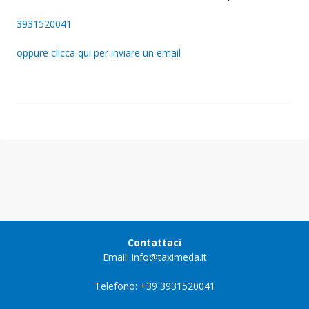
3931520041
oppure clicca qui per inviare un email
Contattaci
Email: info@taximeda.it
Telefono: +39 3931520041