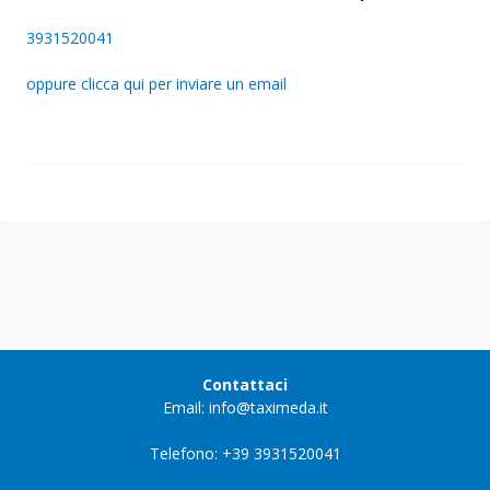
3931520041
oppure clicca qui per inviare un email
Contattaci
Email: info@taximeda.it
Telefono: +39 3931520041