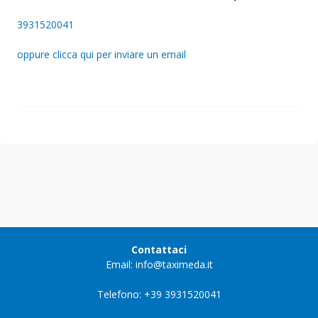
3931520041
oppure clicca qui per inviare un email
Contattaci
Email: info@taximeda.it
Telefono: +39 3931520041