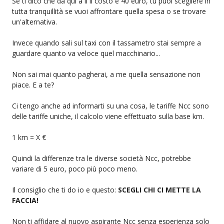
Se ti dico che da qui a li il costo è 40 euro, tu puoi scegliere in
tutta tranquillità se vuoi affrontare quella spesa o se trovare
un'alternativa.
Invece quando sali sul taxi con il tassametro stai sempre a
guardare quanto va veloce quel macchinario...
Non sai mai quanto pagherai, a me quella sensazione non
piace. E a te?
Ci tengo anche ad informarti su una cosa, le tariffe Ncc sono
delle tariffe uniche, il calcolo viene effettuato sulla base km.
1 km = X €
Quindi la differenze tra le diverse società Ncc, potrebbe
variare di 5 euro, poco più poco meno.
Il consiglio che ti do io e questo:
SCEGLI CHI CI METTE LA
FACCIA!
Non ti affidare al nuovo aspirante Ncc senza esperienza solo