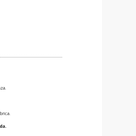
nza.
brica.
da.