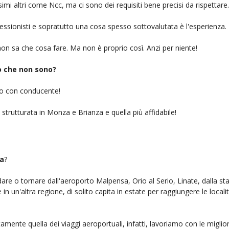
simi altri come Ncc, ma ci sono dei requisiti bene precisi da rispettare.
ofessionisti e sopratutto una cosa spesso sottovalutata è l'esperienza.
on sa che cosa fare. Ma non è proprio così. Anzi per niente!
iò che non sono?
gio con conducente!
 strutturata in Monza e Brianza e quella più affidabile!
a
?
ndare o tornare dall'aeroporto Malpensa, Orio al Serio, Linate, dalla st
n un'altra regione, di solito capita in estate per raggiungere le localit
amente quella dei viaggi aeroportuali, infatti, lavoriamo con le migli