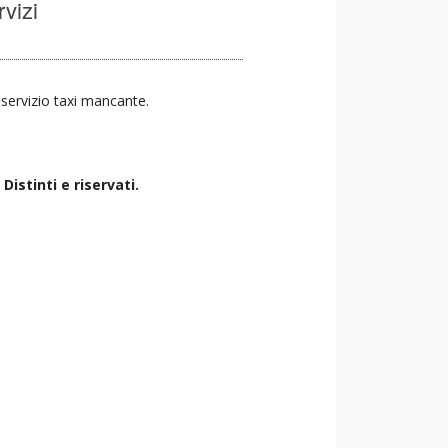
rvizi
l servizio taxi mancante.
istinti e riservati.