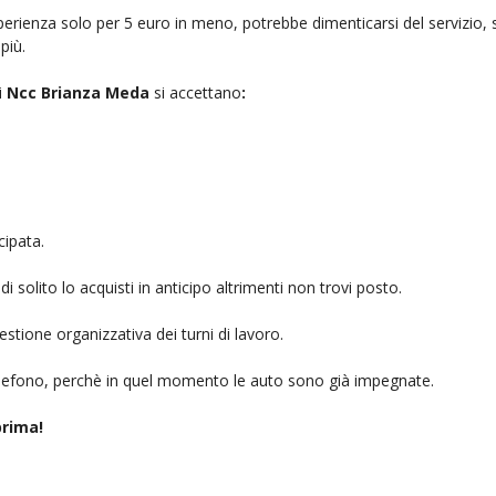
rienza solo per 5 euro in meno, potrebbe dimenticarsi del servizio, sb
più.
i
Ncc Brianza Meda
si accettano
:
cipata.
i solito lo acquisti in anticipo altrimenti non trovi posto.
stione organizzativa dei turni di lavoro.
telefono, perchè in quel momento le auto sono già impegnate.
rima!