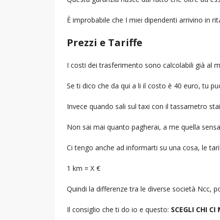
È improbabile che I miei dipendenti arrivino in r
Prezzi e Tariffe
I costi dei trasferimento sono calcolabili già a
Se ti dico che da qui a li il costo è 40 euro, tu p
Invece quando sali sul taxi con il tassametro st
Non sai mai quanto pagherai, a me quella sensa
Ci tengo anche ad informarti su una cosa, le tarif
1 km = X €
Quindi la differenze tra le diverse società Ncc,
Il consiglio che ti do io e questo:
SCEGLI CHI CI