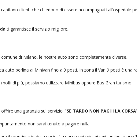
, capitano clienti che chiedono di essere accompagnati all'ospedale pe
eda
ti garantisce il servizio migliore.
nel comune di Milano, le nostre auto sono completamente diverse.
auto berlina ai Minivan fino a 9 posti. In zona il Van 9 posti è una ra
no molti di più, possiamo utilizzare Minibus oppure Bus Gran turismo.
offrire una garanzia sul servizio: "
SE TARDO NON PAGHI LA CORSA
n appuntamento non sarai tenuto a pagare nulla.
ere il proprietario della società, spesso nei miei viaggi, anche io us