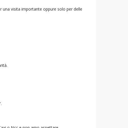
r una visita importante oppure solo per delle
rità.
".
o Taxi o Ncc e non amo aspettare.