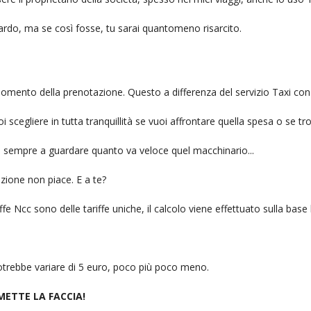
itardo, ma se così fosse, tu sarai quantomeno risarcito.
l momento della prenotazione. Questo a differenza del servizio Taxi con
uoi scegliere in tutta tranquillità se vuoi affrontare quella spesa o se tr
ai sempre a guardare quanto va veloce quel macchinario...
zione non piace. E a te?
fe Ncc sono delle tariffe uniche, il calcolo viene effettuato sulla base
 potrebbe variare di 5 euro, poco più poco meno.
 METTE LA FACCIA!