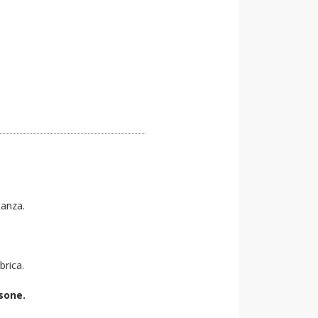
tanza.
brica.
sone.