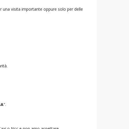
r una visita importante oppure solo per delle
rità.
SA
".
o Taxi o Ncc e non amo aspettare.