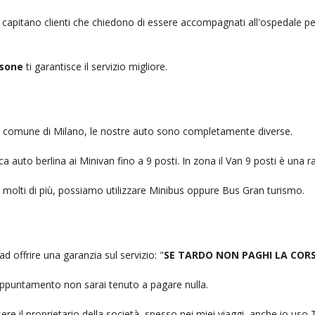
, capitano clienti che chiedono di essere accompagnati all'ospedale pe
ssone
ti garantisce il servizio migliore.
nel comune di Milano, le nostre auto sono completamente diverse.
auto berlina ai Minivan fino a 9 posti. In zona il Van 9 posti è una ra
no molti di più, possiamo utilizzare Minibus oppure Bus Gran turismo.
ad offrire una garanzia sul servizio: "
SE TARDO NON PAGHI LA COR
n appuntamento non sarai tenuto a pagare nulla.
ere il proprietario della società, spesso nei miei viaggi, anche io us