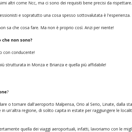
simi altri come Ncc, ma ci sono dei requisiti bene precisi da rispettare.
ofessionisti e sopratutto una cosa spesso sottovalutata è l'esperienza.
on sa che cosa fare. Ma non è proprio così. Anzi per niente!
iò che non sono?
gio con conducente!
iù strutturata in Monza e Brianza e quella più affidabile!
sone
?
ndare o tornare dall'aeroporto Malpensa, Orio al Serio, Linate, dalla st
n un'altra regione, di solito capita in estate per raggiungere le localit
ertamente quella dei viaggi aeroportuali, infatti, lavoriamo con le mig