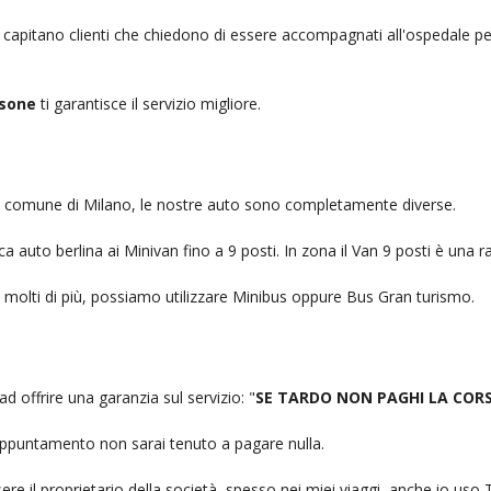
, capitano clienti che chiedono di essere accompagnati all'ospedale pe
ssone
ti garantisce il servizio migliore.
nel comune di Milano, le nostre auto sono completamente diverse.
auto berlina ai Minivan fino a 9 posti. In zona il Van 9 posti è una ra
no molti di più, possiamo utilizzare Minibus oppure Bus Gran turismo.
ad offrire una garanzia sul servizio: "
SE TARDO NON PAGHI LA COR
n appuntamento non sarai tenuto a pagare nulla.
ere il proprietario della società, spesso nei miei viaggi, anche io us