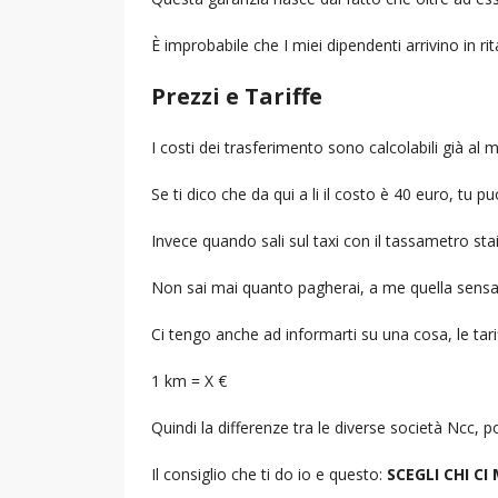
È improbabile che I miei dipendenti arrivino in r
Prezzi e Tariffe
I costi dei trasferimento sono calcolabili già a
Se ti dico che da qui a li il costo è 40 euro, tu p
Invece quando sali sul taxi con il tassametro st
Non sai mai quanto pagherai, a me quella sensa
Ci tengo anche ad informarti su una cosa, le tarif
1 km = X €
Quindi la differenze tra le diverse società Ncc,
Il consiglio che ti do io e questo:
SCEGLI CHI CI