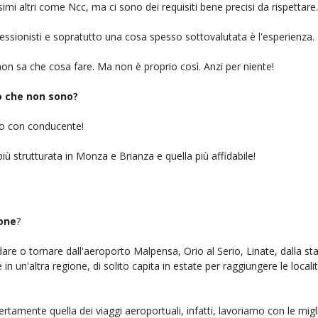
simi altri come Ncc, ma ci sono dei requisiti bene precisi da rispettare.
ofessionisti e sopratutto una cosa spesso sottovalutata è l'esperienza.
on sa che cosa fare. Ma non è proprio così. Anzi per niente!
iò che non sono?
gio con conducente!
iù strutturata in Monza e Brianza e quella più affidabile!
sone
?
ndare o tornare dall'aeroporto Malpensa, Orio al Serio, Linate, dalla st
n un'altra regione, di solito capita in estate per raggiungere le localit
ertamente quella dei viaggi aeroportuali, infatti, lavoriamo con le mig