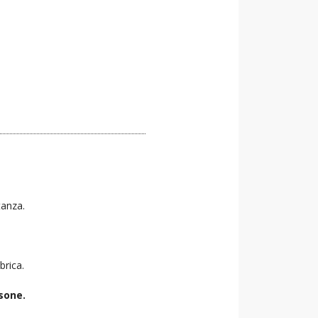
tanza.
brica.
sone.