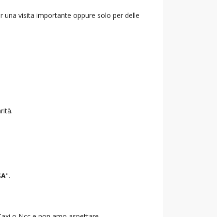
r una visita importante oppure solo per delle
rità.
SA
".
o Taxi o Ncc e non amo aspettare.