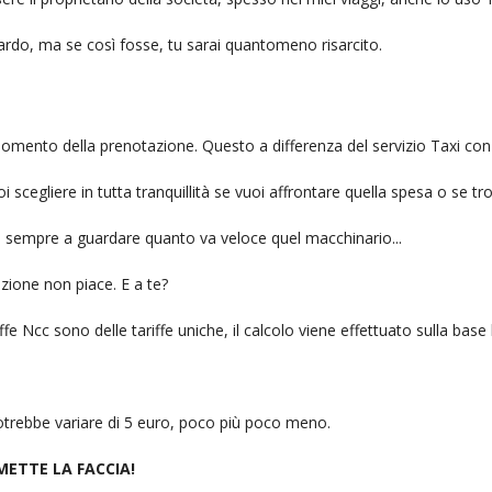
itardo, ma se così fosse, tu sarai quantomeno risarcito.
l momento della prenotazione. Questo a differenza del servizio Taxi con
uoi scegliere in tutta tranquillità se vuoi affrontare quella spesa o se tr
ai sempre a guardare quanto va veloce quel macchinario...
zione non piace. E a te?
fe Ncc sono delle tariffe uniche, il calcolo viene effettuato sulla base
 potrebbe variare di 5 euro, poco più poco meno.
 METTE LA FACCIA!