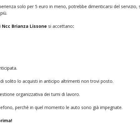
rienza solo per 5 euro in meno, potrebbe dimenticarsi del servizio, sb
più.
i
Ncc Brianza Lissone
si accettano
:
ticipata.
i solito lo acquisti in anticipo altrimenti non trovi posto.
stione organizzativa dei turni di lavoro.
telefono, perchè in quel momento le auto sono già impegnate.
rima!