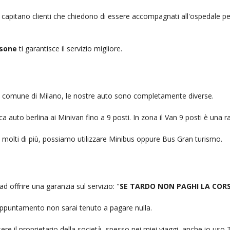
, capitano clienti che chiedono di essere accompagnati all'ospedale pe
ssone
ti garantisce il servizio migliore.
nel comune di Milano, le nostre auto sono completamente diverse.
auto berlina ai Minivan fino a 9 posti. In zona il Van 9 posti è una ra
no molti di più, possiamo utilizzare Minibus oppure Bus Gran turismo.
ad offrire una garanzia sul servizio: "
SE TARDO NON PAGHI LA COR
n appuntamento non sarai tenuto a pagare nulla.
ere il proprietario della società, spesso nei miei viaggi, anche io us