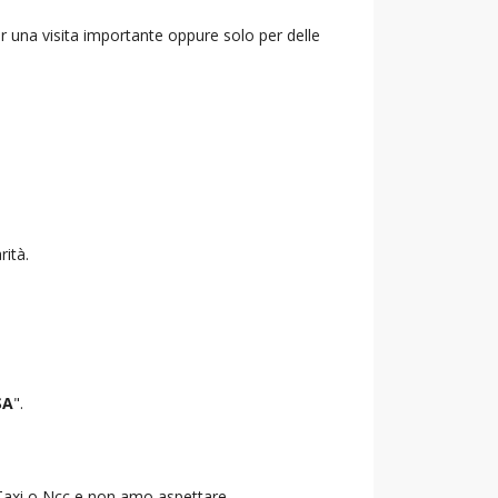
r una visita importante oppure solo per delle
rità.
SA
".
o Taxi o Ncc e non amo aspettare.