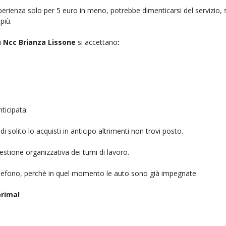
rienza solo per 5 euro in meno, potrebbe dimenticarsi del servizio, sb
più.
i
Ncc Brianza Lissone
si accettano
:
ticipata.
i solito lo acquisti in anticipo altrimenti non trovi posto.
stione organizzativa dei turni di lavoro.
telefono, perchè in quel momento le auto sono già impegnate.
rima!