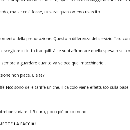
itardo, ma se così fosse, tu sarai quantomeno risarcito.
l momento della prenotazione. Questo a differenza del servizio Taxi con
uoi scegliere in tutta tranquillità se vuoi affrontare quella spesa o se tr
ai sempre a guardare quanto va veloce quel macchinario...
zione non piace. E a te?
fe Ncc sono delle tariffe uniche, il calcolo viene effettuato sulla base
 potrebbe variare di 5 euro, poco più poco meno.
 METTE LA FACCIA!