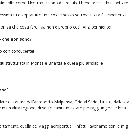
simi altri come Ncc, ma ci sono dei requisiti bene precisi da rispettare.
ofessionisti e sopratutto una cosa spesso sottovalutata è l'esperienza.
on sa che cosa fare. Ma non è proprio così. Anzi per niente!
iò che non sono?
gio con conducente!
iù strutturata in Monza e Brianza e quella più affidabile!
sone
?
ndare o tornare dall'aeroporto Malpensa, Orio al Serio, Linate, dalla st
n un'altra regione, di solito capita in estate per raggiungere le localit
ertamente quella dei viaggi aeroportuali, infatti, lavoriamo con le mig