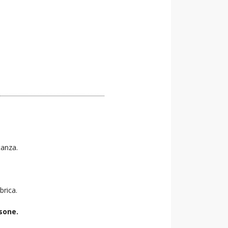
tanza.
brica.
sone.