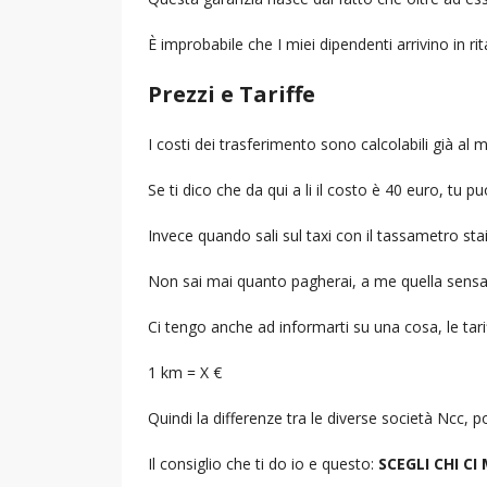
È improbabile che I miei dipendenti arrivino in r
Prezzi e Tariffe
I costi dei trasferimento sono calcolabili già a
Se ti dico che da qui a li il costo è 40 euro, tu p
Invece quando sali sul taxi con il tassametro st
Non sai mai quanto pagherai, a me quella sensa
Ci tengo anche ad informarti su una cosa, le tarif
1 km = X €
Quindi la differenze tra le diverse società Ncc,
Il consiglio che ti do io e questo:
SCEGLI CHI CI