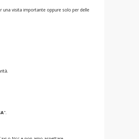
r una visita importante oppure solo per delle
rità.
SA
".
o Taxi o Ncc e non amo aspettare.