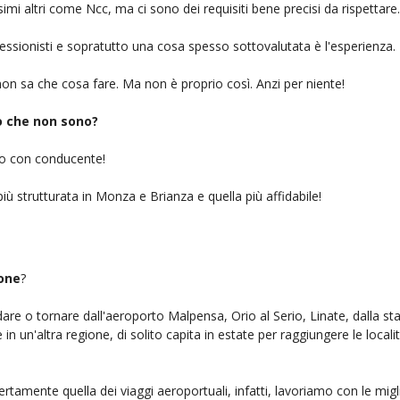
simi altri come Ncc, ma ci sono dei requisiti bene precisi da rispettare.
ofessionisti e sopratutto una cosa spesso sottovalutata è l'esperienza.
on sa che cosa fare. Ma non è proprio così. Anzi per niente!
iò che non sono?
gio con conducente!
iù strutturata in Monza e Brianza e quella più affidabile!
sone
?
ndare o tornare dall'aeroporto Malpensa, Orio al Serio, Linate, dalla st
n un'altra regione, di solito capita in estate per raggiungere le localit
ertamente quella dei viaggi aeroportuali, infatti, lavoriamo con le mig