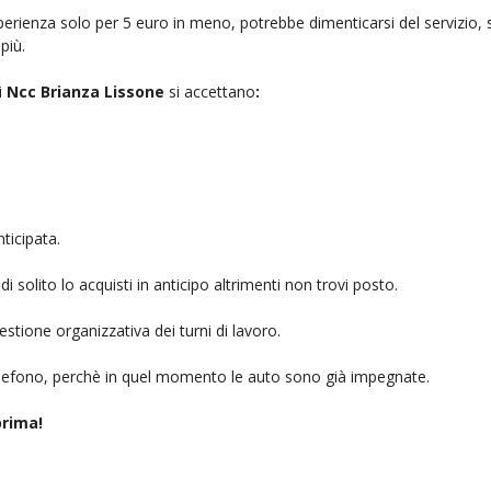
rienza solo per 5 euro in meno, potrebbe dimenticarsi del servizio, sb
più.
i
Ncc Brianza Lissone
si accettano
:
ticipata.
i solito lo acquisti in anticipo altrimenti non trovi posto.
stione organizzativa dei turni di lavoro.
telefono, perchè in quel momento le auto sono già impegnate.
rima!