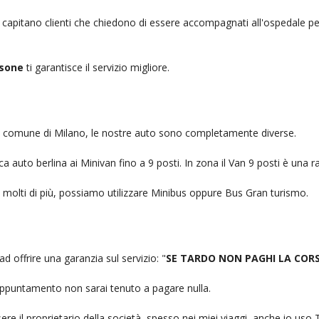
, capitano clienti che chiedono di essere accompagnati all'ospedale pe
ssone
ti garantisce il servizio migliore.
nel comune di Milano, le nostre auto sono completamente diverse.
auto berlina ai Minivan fino a 9 posti. In zona il Van 9 posti è una ra
no molti di più, possiamo utilizzare Minibus oppure Bus Gran turismo.
ad offrire una garanzia sul servizio: "
SE TARDO NON PAGHI LA COR
n appuntamento non sarai tenuto a pagare nulla.
ere il proprietario della società, spesso nei miei viaggi, anche io us