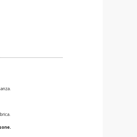
tanza.
brica.
sone.