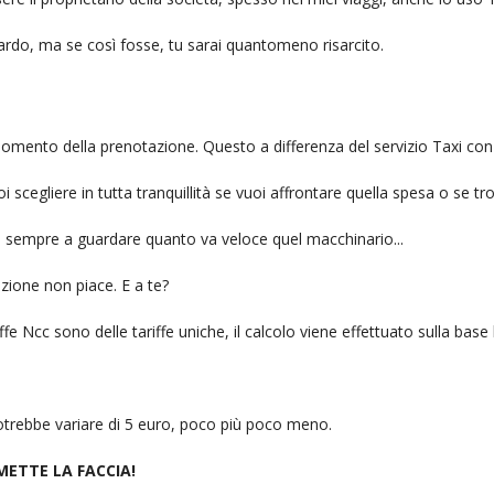
itardo, ma se così fosse, tu sarai quantomeno risarcito.
l momento della prenotazione. Questo a differenza del servizio Taxi con
uoi scegliere in tutta tranquillità se vuoi affrontare quella spesa o se tr
ai sempre a guardare quanto va veloce quel macchinario...
zione non piace. E a te?
fe Ncc sono delle tariffe uniche, il calcolo viene effettuato sulla base
 potrebbe variare di 5 euro, poco più poco meno.
 METTE LA FACCIA!