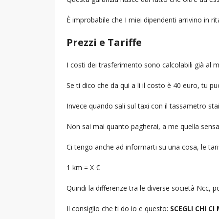
È improbabile che I miei dipendenti arrivino in r
Prezzi e Tariffe
I costi dei trasferimento sono calcolabili già a
Se ti dico che da qui a li il costo è 40 euro, tu p
Invece quando sali sul taxi con il tassametro st
Non sai mai quanto pagherai, a me quella sensa
Ci tengo anche ad informarti su una cosa, le tarif
1 km = X €
Quindi la differenze tra le diverse società Ncc,
Il consiglio che ti do io e questo:
SCEGLI CHI CI