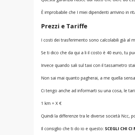
È improbabile che I miei dipendenti arrivino in r
Prezzi e Tariffe
I costi dei trasferimento sono calcolabili già a
Se ti dico che da qui a li il costo è 40 euro, tu p
Invece quando sali sul taxi con il tassametro st
Non sai mai quanto pagherai, a me quella sensa
Ci tengo anche ad informarti su una cosa, le tarif
1 km = X €
Quindi la differenze tra le diverse società Ncc,
Il consiglio che ti do io e questo:
SCEGLI CHI CI