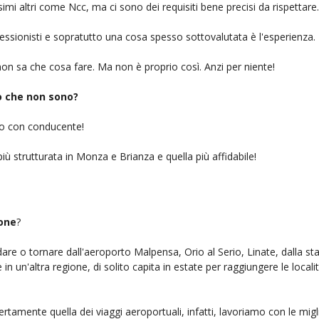
simi altri come Ncc, ma ci sono dei requisiti bene precisi da rispettare.
ofessionisti e sopratutto una cosa spesso sottovalutata è l'esperienza.
on sa che cosa fare. Ma non è proprio così. Anzi per niente!
iò che non sono?
gio con conducente!
iù strutturata in Monza e Brianza e quella più affidabile!
sone
?
ndare o tornare dall'aeroporto Malpensa, Orio al Serio, Linate, dalla st
n un'altra regione, di solito capita in estate per raggiungere le localit
ertamente quella dei viaggi aeroportuali, infatti, lavoriamo con le mig