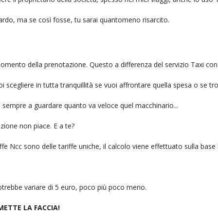
itardo, ma se così fosse, tu sarai quantomeno risarcito.
l momento della prenotazione. Questo a differenza del servizio Taxi con
uoi scegliere in tutta tranquillità se vuoi affrontare quella spesa o se tr
ai sempre a guardare quanto va veloce quel macchinario...
zione non piace. E a te?
fe Ncc sono delle tariffe uniche, il calcolo viene effettuato sulla base
 potrebbe variare di 5 euro, poco più poco meno.
 METTE LA FACCIA!