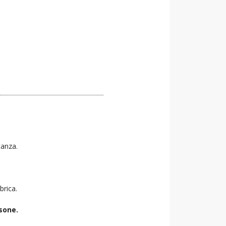
tanza.
brica.
sone.