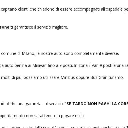
, capitano clienti che chiedono di essere accompagnati all'ospedale pe
ssone
ti garantisce il servizio migliore.
nel comune di Milano, le nostre auto sono completamente diverse.
auto berlina ai Minivan fino a 9 posti. In zona il Van 9 posti è una ra
no molti di più, possiamo utilizzare Minibus oppure Bus Gran turismo.
ad offrire una garanzia sul servizio: "
SE TARDO NON PAGHI LA COR
n appuntamento non sarai tenuto a pagare nulla.
ere il proprietario della società, spesso nei miei viaggi, anche io us