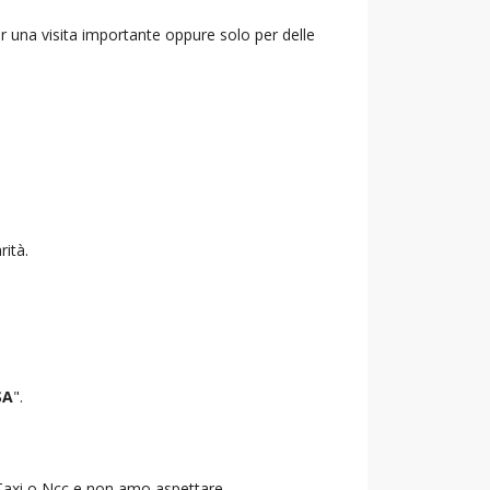
r una visita importante oppure solo per delle
rità.
SA
".
o Taxi o Ncc e non amo aspettare.