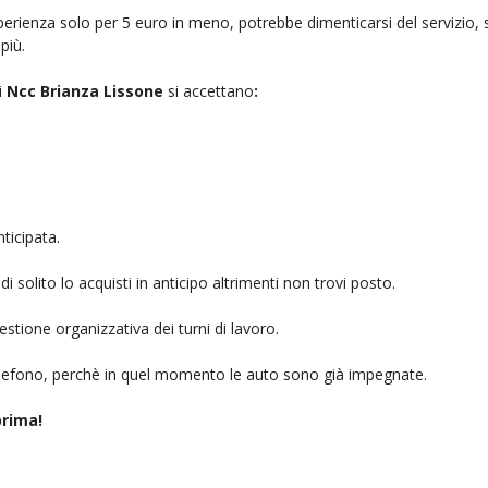
rienza solo per 5 euro in meno, potrebbe dimenticarsi del servizio, sb
più.
i
Ncc Brianza Lissone
si accettano
:
ticipata.
i solito lo acquisti in anticipo altrimenti non trovi posto.
stione organizzativa dei turni di lavoro.
telefono, perchè in quel momento le auto sono già impegnate.
rima!