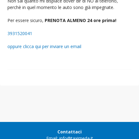
Non sai quanto mi dispiace dover dir di NO al telefono,
perchè in quel momento le auto sono già impegnate.
Per essere sicuro,
PRENOTA ALMENO 24 ore prima!
3931520041
oppure clicca qui per inviare un email
Contattaci
Email: info@taximeda.it