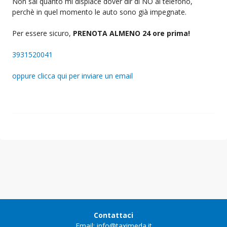
Non sai quanto mi dispiace dover dir di NO al telefono,
perchè in quel momento le auto sono già impegnate.
Per essere sicuro,
PRENOTA ALMENO 24 ore prima!
3931520041
oppure clicca qui per inviare un email
Contattaci
Email: info@taximeda.it