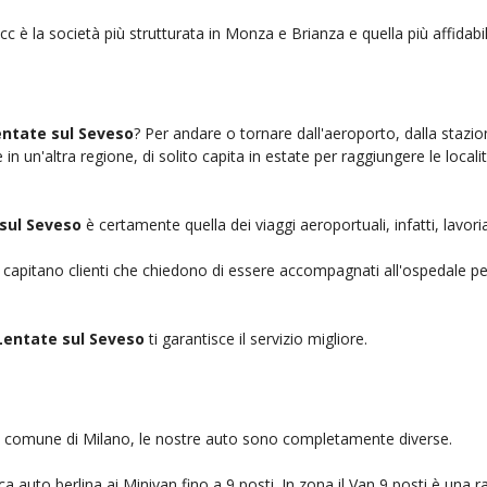
cc è la società più strutturata in Monza e Brianza e quella più affidabil
entate sul Seveso
? Per andare o tornare dall'aeroporto, dalla stazio
n un'altra regione, di solito capita in estate per raggiungere le localit
sul Seveso
è certamente quella dei viaggi aeroportuali, infatti, lavo
, capitano clienti che chiedono di essere accompagnati all'ospedale pe
Lentate sul Seveso
ti garantisce il servizio migliore.
nel comune di Milano, le nostre auto sono completamente diverse.
auto berlina ai Minivan fino a 9 posti. In zona il Van 9 posti è una ra