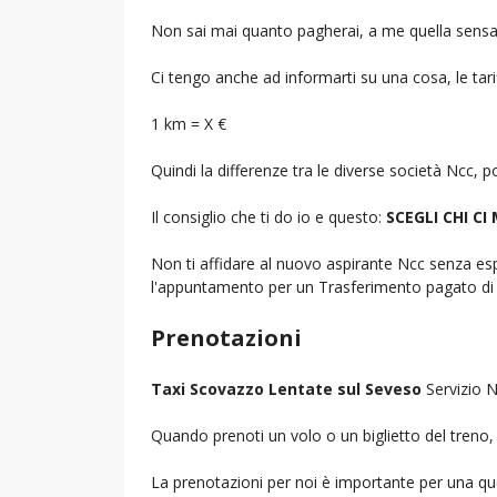
Non sai mai quanto pagherai, a me quella sensa
Ci tengo anche ad informarti su una cosa, le tarif
1 km = X €
Quindi la differenze tra le diverse società Ncc,
Il consiglio che ti do io e questo:
SCEGLI CHI CI
Non ti affidare al nuovo aspirante Ncc senza espe
l'appuntamento per un Trasferimento pagato di 
Prenotazioni
Taxi Scovazzo Lentate sul Seveso
Servizio N
Quando prenoti un volo o un biglietto del treno, d
La prenotazioni per noi è importante per una que