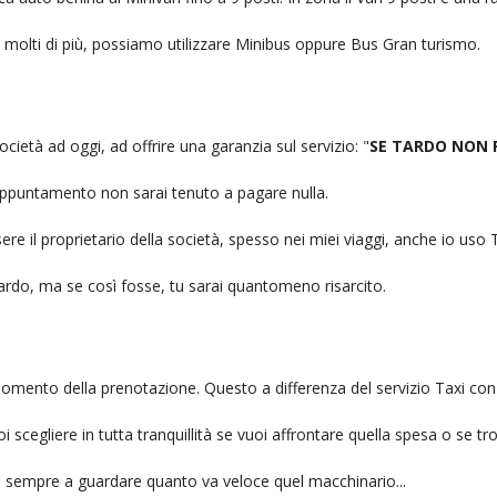
no molti di più, possiamo utilizzare Minibus oppure Bus Gran turismo.
ocietà ad oggi, ad offrire una garanzia sul servizio: "
SE TARDO NON 
n appuntamento non sarai tenuto a pagare nulla.
ere il proprietario della società, spesso nei miei viaggi, anche io us
itardo, ma se così fosse, tu sarai quantomeno risarcito.
l momento della prenotazione. Questo a differenza del servizio Taxi con
uoi scegliere in tutta tranquillità se vuoi affrontare quella spesa o se tr
ai sempre a guardare quanto va veloce quel macchinario...