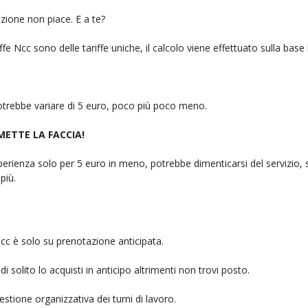
zione non piace. E a te?
fe Ncc sono delle tariffe uniche, il calcolo viene effettuato sulla base
 potrebbe variare di 5 euro, poco più poco meno.
 METTE LA FACCIA!
rienza solo per 5 euro in meno, potrebbe dimenticarsi del servizio, sb
più.
cc è solo su prenotazione anticipata.
i solito lo acquisti in anticipo altrimenti non trovi posto.
stione organizzativa dei turni di lavoro.