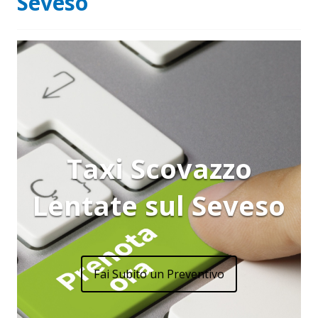
Seveso
Taxi Scovazzo
Lentate sul Seveso
Fai Subito un Preventivo