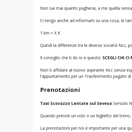
Non sai mai quanto pagherai, a me quella sensa
Ci tengo anche ad informarti su una cosa, le tarif
1 km = X €
Quindi la differenze tra le diverse società Ncc,
Il consiglio che ti do io e questo:
SCEGLI CHI CI
Non ti affidare al nuovo aspirante Ncc senza espe
l'appuntamento per un Trasferimento pagato di 
Prenotazioni
Taxi Scovazzo Lentate sul Seveso
Servizio N
Quando prenoti un volo o un biglietto del treno, d
La prenotazioni per noi è importante per una que