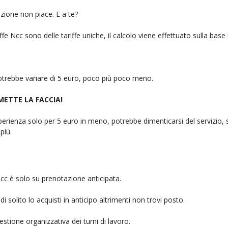
zione non piace. E a te?
fe Ncc sono delle tariffe uniche, il calcolo viene effettuato sulla base
 potrebbe variare di 5 euro, poco più poco meno.
 METTE LA FACCIA!
rienza solo per 5 euro in meno, potrebbe dimenticarsi del servizio, sb
più.
cc è solo su prenotazione anticipata.
i solito lo acquisti in anticipo altrimenti non trovi posto.
stione organizzativa dei turni di lavoro.