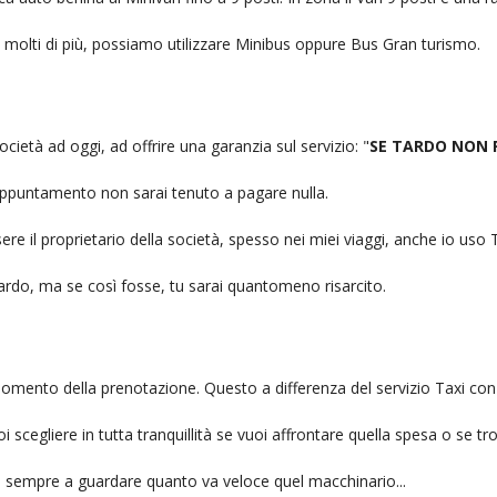
no molti di più, possiamo utilizzare Minibus oppure Bus Gran turismo.
ocietà ad oggi, ad offrire una garanzia sul servizio: "
SE TARDO NON 
n appuntamento non sarai tenuto a pagare nulla.
ere il proprietario della società, spesso nei miei viaggi, anche io us
itardo, ma se così fosse, tu sarai quantomeno risarcito.
l momento della prenotazione. Questo a differenza del servizio Taxi con
uoi scegliere in tutta tranquillità se vuoi affrontare quella spesa o se tr
ai sempre a guardare quanto va veloce quel macchinario...