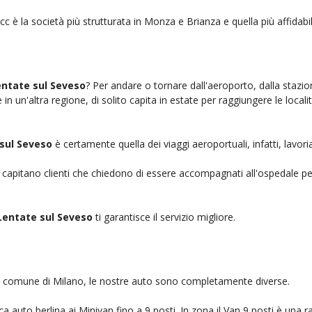
cc è la società più strutturata in Monza e Brianza e quella più affidabil
entate sul Seveso
? Per andare o tornare dall'aeroporto, dalla stazio
n un'altra regione, di solito capita in estate per raggiungere le localit
sul Seveso
è certamente quella dei viaggi aeroportuali, infatti, lavo
, capitano clienti che chiedono di essere accompagnati all'ospedale pe
Lentate sul Seveso
ti garantisce il servizio migliore.
nel comune di Milano, le nostre auto sono completamente diverse.
auto berlina ai Minivan fino a 9 posti. In zona il Van 9 posti è una ra