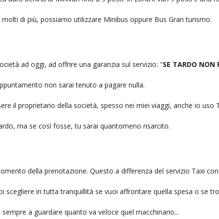
no molti di più, possiamo utilizzare Minibus oppure Bus Gran turismo.
ocietà ad oggi, ad offrire una garanzia sul servizio: "
SE TARDO NON 
n appuntamento non sarai tenuto a pagare nulla.
ere il proprietario della società, spesso nei miei viaggi, anche io us
itardo, ma se così fosse, tu sarai quantomeno risarcito.
l momento della prenotazione. Questo a differenza del servizio Taxi con
uoi scegliere in tutta tranquillità se vuoi affrontare quella spesa o se tr
ai sempre a guardare quanto va veloce quel macchinario...