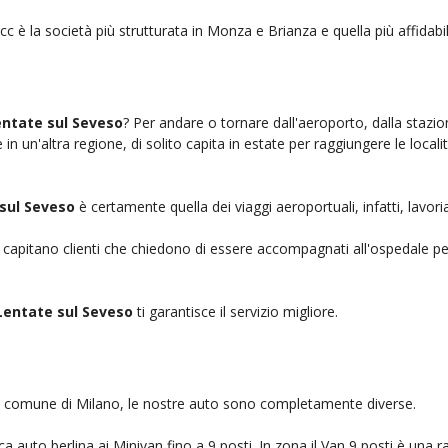
cc è la società più strutturata in Monza e Brianza e quella più affidabil
entate sul Seveso
? Per andare o tornare dall'aeroporto, dalla stazio
n un'altra regione, di solito capita in estate per raggiungere le localit
sul Seveso
è certamente quella dei viaggi aeroportuali, infatti, lavo
, capitano clienti che chiedono di essere accompagnati all'ospedale pe
Lentate sul Seveso
ti garantisce il servizio migliore.
nel comune di Milano, le nostre auto sono completamente diverse.
auto berlina ai Minivan fino a 9 posti. In zona il Van 9 posti è una ra