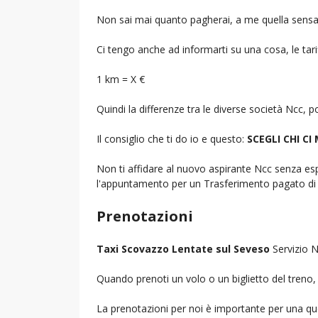
Non sai mai quanto pagherai, a me quella sensa
Ci tengo anche ad informarti su una cosa, le tarif
1 km = X €
Quindi la differenze tra le diverse società Ncc,
Il consiglio che ti do io e questo:
SCEGLI CHI CI
Non ti affidare al nuovo aspirante Ncc senza espe
l'appuntamento per un Trasferimento pagato di 
Prenotazioni
Taxi Scovazzo Lentate sul Seveso
Servizio N
Quando prenoti un volo o un biglietto del treno, d
La prenotazioni per noi è importante per una que