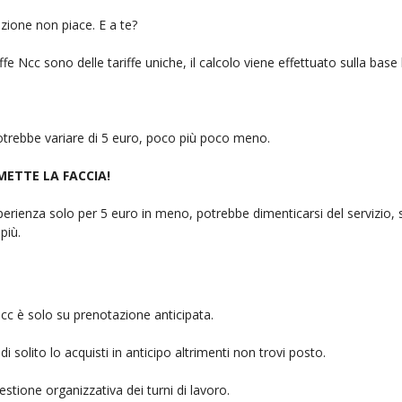
zione non piace. E a te?
fe Ncc sono delle tariffe uniche, il calcolo viene effettuato sulla base
 potrebbe variare di 5 euro, poco più poco meno.
 METTE LA FACCIA!
rienza solo per 5 euro in meno, potrebbe dimenticarsi del servizio, sb
più.
cc è solo su prenotazione anticipata.
i solito lo acquisti in anticipo altrimenti non trovi posto.
stione organizzativa dei turni di lavoro.