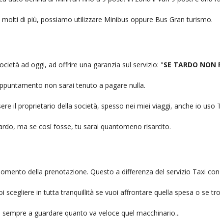
no molti di più, possiamo utilizzare Minibus oppure Bus Gran turismo.
ocietà ad oggi, ad offrire una garanzia sul servizio: "
SE TARDO NON 
n appuntamento non sarai tenuto a pagare nulla.
ere il proprietario della società, spesso nei miei viaggi, anche io us
itardo, ma se così fosse, tu sarai quantomeno risarcito.
l momento della prenotazione. Questo a differenza del servizio Taxi con
uoi scegliere in tutta tranquillità se vuoi affrontare quella spesa o se tr
ai sempre a guardare quanto va veloce quel macchinario...