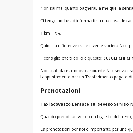
Non sai mai quanto pagherai, a me quella sensa
Ci tengo anche ad informarti su una cosa, le tarif
1 km = X €
Quindi la differenze tra le diverse società Ncc,
Il consiglio che ti do io e questo:
SCEGLI CHI CI
Non ti affidare al nuovo aspirante Ncc senza espe
l'appuntamento per un Trasferimento pagato di 
Prenotazioni
Taxi Scovazzo Lentate sul Seveso
Servizio N
Quando prenoti un volo o un biglietto del treno, d
La prenotazioni per noi è importante per una que