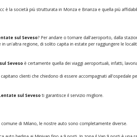
cc è la società più strutturata in Monza e Brianza e quella più affidabil
entate sul Seveso
? Per andare o tornare dall'aeroporto, dalla stazio
n un'altra regione, di solito capita in estate per raggiungere le localit
sul Seveso
è certamente quella dei viaggi aeroportuali, infatti, lavo
, capitano clienti che chiedono di essere accompagnati all'ospedale pe
Lentate sul Seveso
ti garantisce il servizio migliore.
nel comune di Milano, le nostre auto sono completamente diverse.
auto berlina ai Minivan fino a 9 posti. In zona il Van 9 posti è una ra