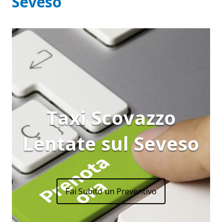
Seveso
Taxi Scovazzo
Lentate sul Seveso
Fai Subito un Preventivo