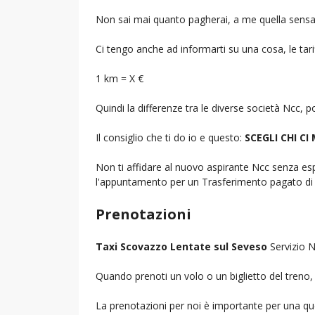
Non sai mai quanto pagherai, a me quella sensa
Ci tengo anche ad informarti su una cosa, le tarif
1 km = X €
Quindi la differenze tra le diverse società Ncc,
Il consiglio che ti do io e questo:
SCEGLI CHI CI
Non ti affidare al nuovo aspirante Ncc senza espe
l'appuntamento per un Trasferimento pagato di 
Prenotazioni
Taxi Scovazzo Lentate sul Seveso
Servizio N
Quando prenoti un volo o un biglietto del treno, d
La prenotazioni per noi è importante per una que