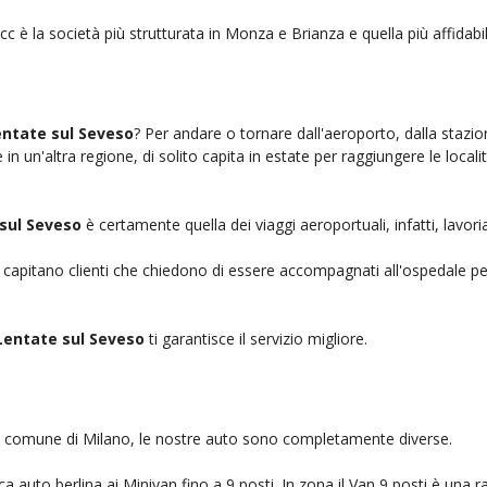
cc è la società più strutturata in Monza e Brianza e quella più affidabil
entate sul Seveso
? Per andare o tornare dall'aeroporto, dalla stazio
n un'altra regione, di solito capita in estate per raggiungere le localit
sul Seveso
è certamente quella dei viaggi aeroportuali, infatti, lavo
, capitano clienti che chiedono di essere accompagnati all'ospedale pe
Lentate sul Seveso
ti garantisce il servizio migliore.
nel comune di Milano, le nostre auto sono completamente diverse.
auto berlina ai Minivan fino a 9 posti. In zona il Van 9 posti è una ra