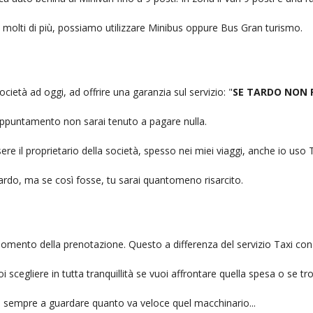
no molti di più, possiamo utilizzare Minibus oppure Bus Gran turismo.
ocietà ad oggi, ad offrire una garanzia sul servizio: "
SE TARDO NON 
n appuntamento non sarai tenuto a pagare nulla.
ere il proprietario della società, spesso nei miei viaggi, anche io us
itardo, ma se così fosse, tu sarai quantomeno risarcito.
l momento della prenotazione. Questo a differenza del servizio Taxi con
uoi scegliere in tutta tranquillità se vuoi affrontare quella spesa o se tr
ai sempre a guardare quanto va veloce quel macchinario...