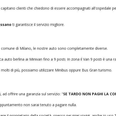
, capitano clienti che chiedono di essere accompagnati all'ospedale pe
ussano
ti garantisce il servizio migliore.
nel comune di Milano, le nostre auto sono completamente diverse.
auto berlina ai Minivan fino a 9 posti. In zona il Van 9 posti è una ra
no molti di più, possiamo utilizzare Minibus oppure Bus Gran turismo.
, ad offrire una garanzia sul servizio: "
SE TARDO NON PAGHI LA CO
n appuntamento non sarai tenuto a pagare nulla.
ere il proprietario della società, spesso nei miei viaggi, anche io us