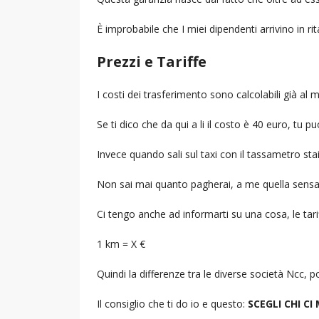
È improbabile che I miei dipendenti arrivino in r
Prezzi e Tariffe
I costi dei trasferimento sono calcolabili già a
Se ti dico che da qui a li il costo è 40 euro, tu p
Invece quando sali sul taxi con il tassametro st
Non sai mai quanto pagherai, a me quella sensa
Ci tengo anche ad informarti su una cosa, le tarif
1 km = X €
Quindi la differenze tra le diverse società Ncc,
Il consiglio che ti do io e questo:
SCEGLI CHI CI