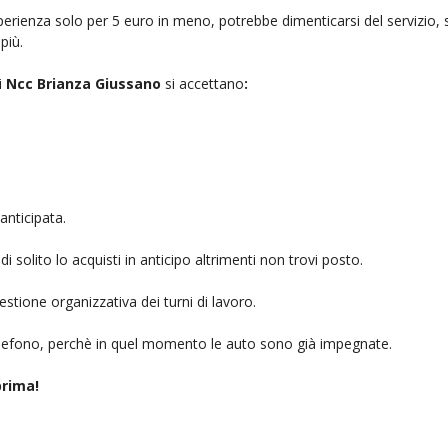
rienza solo per 5 euro in meno, potrebbe dimenticarsi del servizio, sb
più.
i
Ncc Brianza Giussano
si accettano
:
anticipata.
i solito lo acquisti in anticipo altrimenti non trovi posto.
stione organizzativa dei turni di lavoro.
telefono, perchè in quel momento le auto sono già impegnate.
rima!