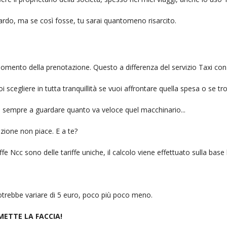
itardo, ma se così fosse, tu sarai quantomeno risarcito.
l momento della prenotazione. Questo a differenza del servizio Taxi con
uoi scegliere in tutta tranquillità se vuoi affrontare quella spesa o se tr
ai sempre a guardare quanto va veloce quel macchinario...
zione non piace. E a te?
fe Ncc sono delle tariffe uniche, il calcolo viene effettuato sulla base
 potrebbe variare di 5 euro, poco più poco meno.
 METTE LA FACCIA!