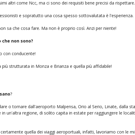
simi altri come Ncc, ma ci sono dei requisiti bene precisi da rispettare.
ofessionisti e sopratutto una cosa spesso sottovalutata è l'esperienza.
on sa che cosa fare. Ma non è proprio così. Anzi per niente!
iò che non sono?
gio con conducente!
 più strutturata in Monza e Brianza e quella più affidabile!
ssano
?
ndare o tornare dall'aeroporto Malpensa, Orio al Serio, Linate, dalla st
n un'altra regione, di solito capita in estate per raggiungere le localit
certamente quella dei viaggi aeroportuali, infatti, lavoriamo con le m