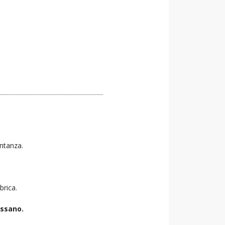
entanza.
brica.
ussano.