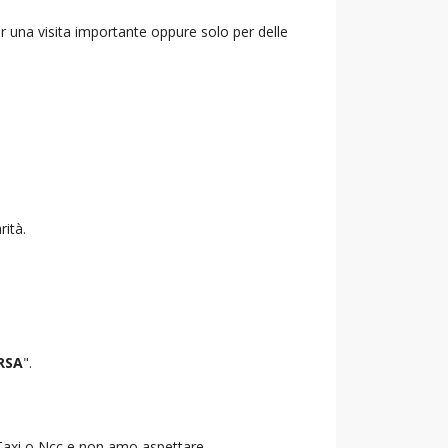
r una visita importante oppure solo per delle
rità.
RSA
".
o Taxi o Ncc e non amo aspettare.