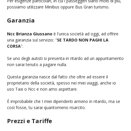
Per esigenze particolari, in cui i passeggeri siano molti di più,
possiamo utilizzare Minibus oppure Bus Gran turismo.
Garanzia
Ncc Brianza Giussano
è l'unica società ad oggi, ad offrire
una garanzia sul servizio: "
SE TARDO NON PAGHI LA
CORSA
".
Se uno degli autisti si presenta in ritardo ad un appuntamento
non sarai tenuto a pagare nulla.
Questa garanzia nasce dal fatto che oltre ad essere il
proprietario della società, spesso nei miei viaggi, anche io
uso Taxi o Ncc e non amo aspettare.
È improbabile che I miei dipendenti arrivino in ritardo, ma se
così fosse, tu sarai quantomeno risarcito.
Prezzi e Tariffe