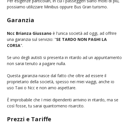
Per esigenze particolari, in cui i passeggeri siano molti di più,
possiamo utilizzare Minibus oppure Bus Gran turismo.
Garanzia
Ncc Brianza Giussano
è l'unica società ad oggi, ad offrire
una garanzia sul servizio: "
SE TARDO NON PAGHI LA
CORSA
".
Se uno degli autisti si presenta in ritardo ad un appuntamento
non sarai tenuto a pagare nulla.
Questa garanzia nasce dal fatto che oltre ad essere il
proprietario della società, spesso nei miei viaggi, anche io
uso Taxi o Ncc e non amo aspettare.
È improbabile che I miei dipendenti arrivino in ritardo, ma se
così fosse, tu sarai quantomeno risarcito.
Prezzi e Tariffe