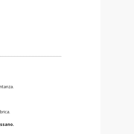
entanza.
brica.
ussano.