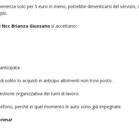
rienza solo per 5 euro in meno, potrebbe dimenticarsi del servizio, sb
più.
i
Ncc Brianza Giussano
si accettano
:
anticipata.
i solito lo acquisti in anticipo altrimenti non trovi posto.
stione organizzativa dei turni di lavoro.
telefono, perchè in quel momento le auto sono già impegnate.
rima!