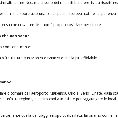
simi altri come Ncc, ma ci sono dei requisiti bene precisi da rispettare.
ofessionisti e sopratutto una cosa spesso sottovalutata è l'esperienza.
on sa che cosa fare. Ma non è proprio così. Anzi per niente!
iò che non sono?
gio con conducente!
 più strutturata in Monza e Brianza e quella più affidabile!
ssano
?
ndare o tornare dall'aeroporto Malpensa, Orio al Serio, Linate, dalla st
n un'altra regione, di solito capita in estate per raggiungere le localit
certamente quella dei viaggi aeroportuali, infatti, lavoriamo con le m