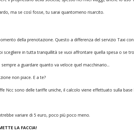
itardo, ma se così fosse, tu sarai quantomeno risarcito.
l momento della prenotazione. Questo a differenza del servizio Taxi con
uoi scegliere in tutta tranquillità se vuoi affrontare quella spesa o se tr
ai sempre a guardare quanto va veloce quel macchinario...
zione non piace. E a te?
fe Ncc sono delle tariffe uniche, il calcolo viene effettuato sulla base
 potrebbe variare di 5 euro, poco più poco meno.
 METTE LA FACCIA!