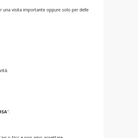
r una visita importante oppure solo per delle
rità.
RSA
".
o Taxi o Ncc e non amo aspettare.