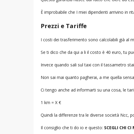
È improbabile che I miei dipendenti arrivino in r
Prezzi e Tariffe
I costi dei trasferimento sono calcolabili già a
Se ti dico che da qui a li il costo è 40 euro, tu p
Invece quando sali sul taxi con il tassametro st
Non sai mai quanto pagherai, a me quella sensa
Ci tengo anche ad informarti su una cosa, le tarif
1 km = X €
Quindi la differenze tra le diverse società Ncc,
Il consiglio che ti do io e questo:
SCEGLI CHI CI