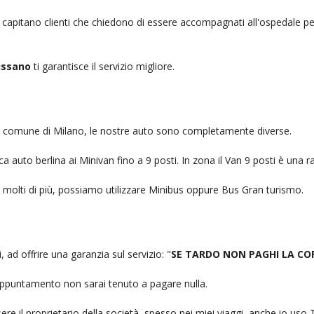
, capitano clienti che chiedono di essere accompagnati all'ospedale pe
ussano
ti garantisce il servizio migliore.
nel comune di Milano, le nostre auto sono completamente diverse.
auto berlina ai Minivan fino a 9 posti. In zona il Van 9 posti è una ra
no molti di più, possiamo utilizzare Minibus oppure Bus Gran turismo.
, ad offrire una garanzia sul servizio: "
SE TARDO NON PAGHI LA CO
n appuntamento non sarai tenuto a pagare nulla.
ere il proprietario della società, spesso nei miei viaggi, anche io us