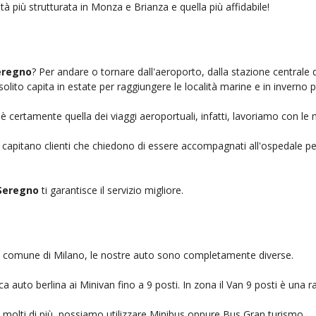
tà più strutturata in Monza e Brianza e quella più affidabile!
eregno
? Per andare o tornare dall'aeroporto, dalla stazione centrale 
solito capita in estate per raggiungere le località marine e in inverno 
è certamente quella dei viaggi aeroportuali, infatti, lavoriamo con le 
, capitano clienti che chiedono di essere accompagnati all'ospedale pe
Seregno
ti garantisce il servizio migliore.
nel comune di Milano, le nostre auto sono completamente diverse.
auto berlina ai Minivan fino a 9 posti. In zona il Van 9 posti è una ra
no molti di più, possiamo utilizzare Minibus oppure Bus Gran turismo.