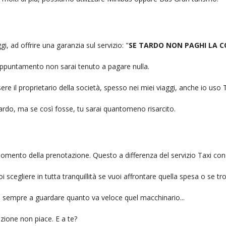
i, ad offrire una garanzia sul servizio: "
SE TARDO NON PAGHI LA 
n appuntamento non sarai tenuto a pagare nulla.
ere il proprietario della società, spesso nei miei viaggi, anche io us
itardo, ma se così fosse, tu sarai quantomeno risarcito.
l momento della prenotazione. Questo a differenza del servizio Taxi con
uoi scegliere in tutta tranquillità se vuoi affrontare quella spesa o se tr
ai sempre a guardare quanto va veloce quel macchinario...
zione non piace. E a te?