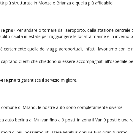
tà più strutturata in Monza e Brianza e quella più affidabile!
eregno
? Per andare o tornare dall'aeroporto, dalla stazione centrale 
solito capita in estate per raggiungere le località marine e in inverno 
è certamente quella dei viaggi aeroportuali, infatti, lavoriamo con le 
, capitano clienti che chiedono di essere accompagnati all'ospedale pe
Seregno
ti garantisce il servizio migliore.
nel comune di Milano, le nostre auto sono completamente diverse.
auto berlina ai Minivan fino a 9 posti. In zona il Van 9 posti è una ra
no molti di più, possiamo utilizzare Minibus oppure Bus Gran turismo.