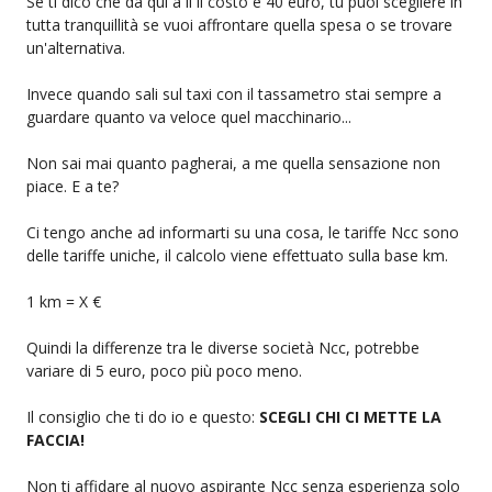
Se ti dico che da qui a li il costo è 40 euro, tu puoi scegliere in
tutta tranquillità se vuoi affrontare quella spesa o se trovare
un'alternativa.
Invece quando sali sul taxi con il tassametro stai sempre a
guardare quanto va veloce quel macchinario...
Non sai mai quanto pagherai, a me quella sensazione non
piace. E a te?
Ci tengo anche ad informarti su una cosa, le tariffe Ncc sono
delle tariffe uniche, il calcolo viene effettuato sulla base km.
1 km = X €
Quindi la differenze tra le diverse società Ncc, potrebbe
variare di 5 euro, poco più poco meno.
Il consiglio che ti do io e questo:
SCEGLI CHI CI METTE LA
FACCIA!
Non ti affidare al nuovo aspirante Ncc senza esperienza solo