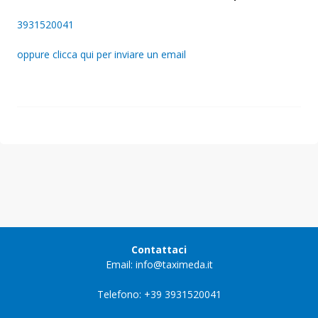
3931520041
oppure clicca qui per inviare un email
Contattaci
Email: info@taximeda.it
Telefono: +39 3931520041