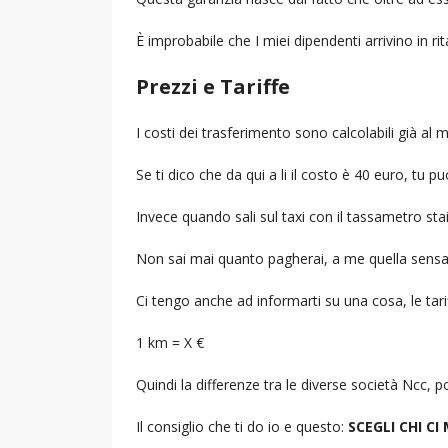
È improbabile che I miei dipendenti arrivino in r
Prezzi e Tariffe
I costi dei trasferimento sono calcolabili già a
Se ti dico che da qui a li il costo è 40 euro, tu p
Invece quando sali sul taxi con il tassametro st
Non sai mai quanto pagherai, a me quella sensa
Ci tengo anche ad informarti su una cosa, le tarif
1 km = X €
Quindi la differenze tra le diverse società Ncc,
Il consiglio che ti do io e questo:
SCEGLI CHI CI