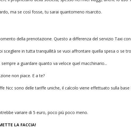
itardo, ma se così fosse, tu sarai quantomeno risarcito.
l momento della prenotazione. Questo a differenza del servizio Taxi con
uoi scegliere in tutta tranquillità se vuoi affrontare quella spesa o se tr
ai sempre a guardare quanto va veloce quel macchinario...
zione non piace. E a te?
fe Ncc sono delle tariffe uniche, il calcolo viene effettuato sulla base
 potrebbe variare di 5 euro, poco più poco meno.
 METTE LA FACCIA!