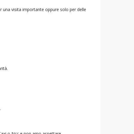
r una visita importante oppure solo per delle
rità.
.
o Taxi o Ncc e non amo aspettare.