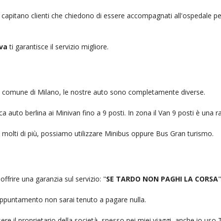
, capitano clienti che chiedono di essere accompagnati all'ospedale pe
va
ti garantisce il servizio migliore.
nel comune di Milano, le nostre auto sono completamente diverse.
auto berlina ai Minivan fino a 9 posti. In zona il Van 9 posti è una ra
no molti di più, possiamo utilizzare Minibus oppure Bus Gran turismo.
offrire una garanzia sul servizio: "
SE TARDO NON PAGHI LA CORSA
"
n appuntamento non sarai tenuto a pagare nulla.
ere il proprietario della società, spesso nei miei viaggi, anche io us