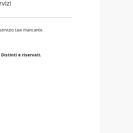
rvizi
l servizio taxi mancante.
istinti e riservati.