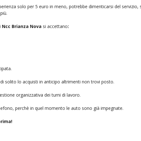
rienza solo per 5 euro in meno, potrebbe dimenticarsi del servizio, sb
più.
i
Ncc Brianza Nova
si accettano
:
ipata.
i solito lo acquisti in anticipo altrimenti non trovi posto.
stione organizzativa dei turni di lavoro.
telefono, perchè in quel momento le auto sono già impegnate.
rima!