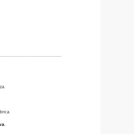
za.
brica.
va.