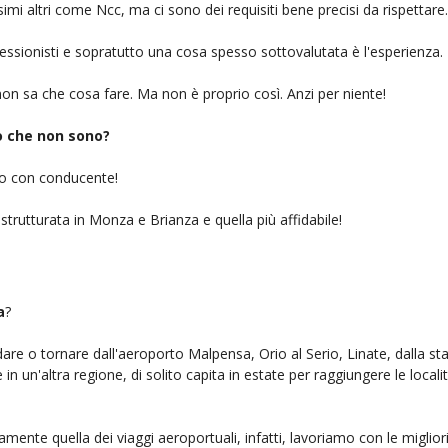
simi altri come Ncc, ma ci sono dei requisiti bene precisi da rispettare.
ofessionisti e sopratutto una cosa spesso sottovalutata è l'esperienza.
on sa che cosa fare. Ma non è proprio così. Anzi per niente!
iò che non sono?
gio con conducente!
 strutturata in Monza e Brianza e quella più affidabile!
a
?
ndare o tornare dall'aeroporto Malpensa, Orio al Serio, Linate, dalla st
n un'altra regione, di solito capita in estate per raggiungere le localit
amente quella dei viaggi aeroportuali, infatti, lavoriamo con le miglio