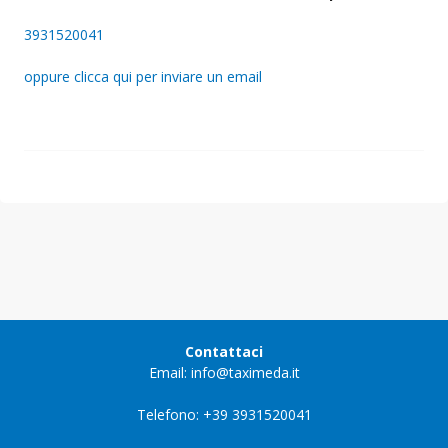
3931520041
oppure clicca qui per inviare un email
Contattaci
Email: info@taximeda.it
Telefono: +39 3931520041