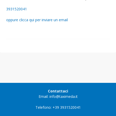
3931520041
oppure clicca qui per inviare un email
Contattaci
Email: info@taximeda.it
Telefono: +39 3931520041