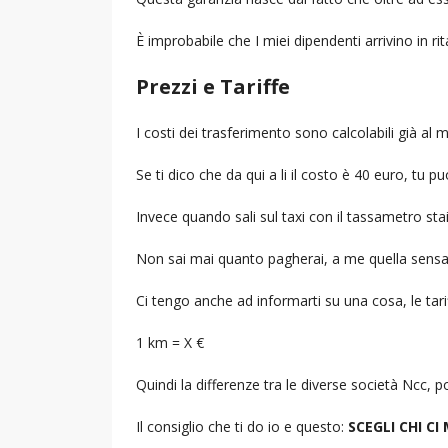
È improbabile che I miei dipendenti arrivino in r
Prezzi e Tariffe
I costi dei trasferimento sono calcolabili già a
Se ti dico che da qui a li il costo è 40 euro, tu p
Invece quando sali sul taxi con il tassametro st
Non sai mai quanto pagherai, a me quella sensa
Ci tengo anche ad informarti su una cosa, le tarif
1 km = X €
Quindi la differenze tra le diverse società Ncc,
Il consiglio che ti do io e questo:
SCEGLI CHI CI