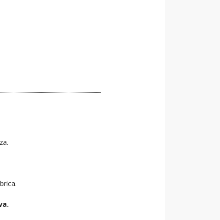
za.
brica.
va.