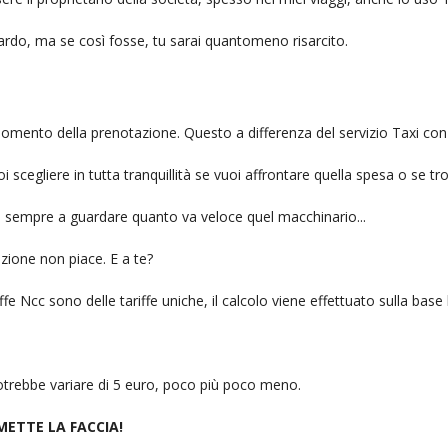
itardo, ma se così fosse, tu sarai quantomeno risarcito.
l momento della prenotazione. Questo a differenza del servizio Taxi con
uoi scegliere in tutta tranquillità se vuoi affrontare quella spesa o se tr
ai sempre a guardare quanto va veloce quel macchinario...
zione non piace. E a te?
fe Ncc sono delle tariffe uniche, il calcolo viene effettuato sulla base
 potrebbe variare di 5 euro, poco più poco meno.
 METTE LA FACCIA!