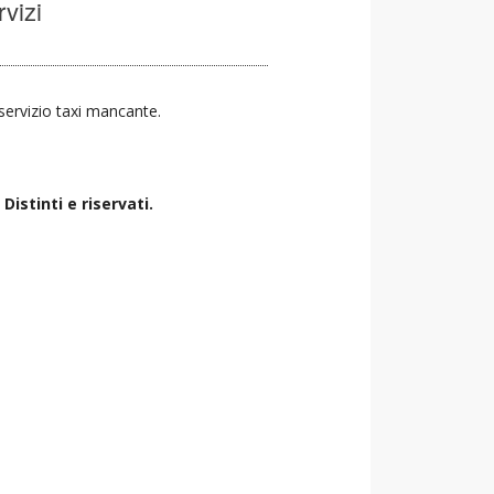
rvizi
l servizio taxi mancante.
istinti e riservati.