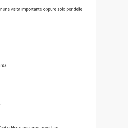
r una visita importante oppure solo per delle
rità.
.
o Taxi o Ncc e non amo aspettare.