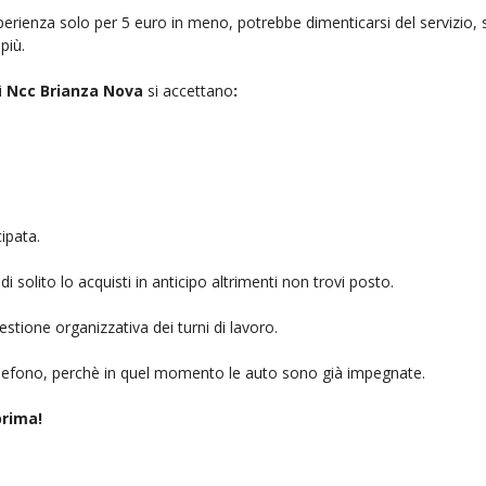
rienza solo per 5 euro in meno, potrebbe dimenticarsi del servizio, sb
più.
i
Ncc Brianza Nova
si accettano
:
ipata.
i solito lo acquisti in anticipo altrimenti non trovi posto.
stione organizzativa dei turni di lavoro.
telefono, perchè in quel momento le auto sono già impegnate.
rima!