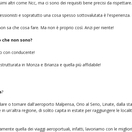
simi altri come Ncc, ma ci sono dei requisiti bene precisi da rispettare.
ofessionisti e sopratutto una cosa spesso sottovalutata è l'esperienza.
on sa che cosa fare. Ma non è proprio così. Anzi per niente!
iò che non sono?
gio con conducente!
 strutturata in Monza e Brianza e quella più affidabile!
a
?
ndare o tornare dall'aeroporto Malpensa, Orio al Serio, Linate, dalla st
n un'altra regione, di solito capita in estate per raggiungere le localit
amente quella dei viaggi aeroportuali, infatti, lavoriamo con le miglio