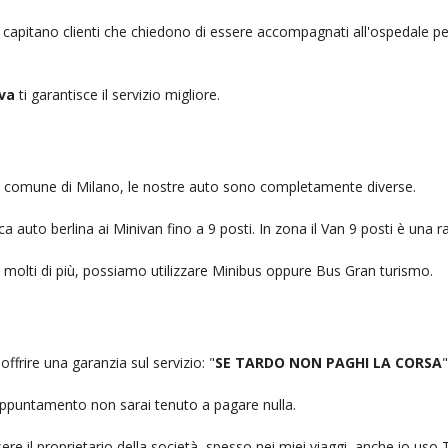
, capitano clienti che chiedono di essere accompagnati all'ospedale pe
va
ti garantisce il servizio migliore.
nel comune di Milano, le nostre auto sono completamente diverse.
auto berlina ai Minivan fino a 9 posti. In zona il Van 9 posti è una ra
no molti di più, possiamo utilizzare Minibus oppure Bus Gran turismo.
offrire una garanzia sul servizio: "
SE TARDO NON PAGHI LA CORSA
"
n appuntamento non sarai tenuto a pagare nulla.
ere il proprietario della società, spesso nei miei viaggi, anche io us