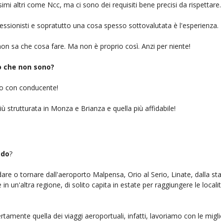
simi altri come Ncc, ma ci sono dei requisiti bene precisi da rispettare.
ofessionisti e sopratutto una cosa spesso sottovalutata è l'esperienza.
on sa che cosa fare. Ma non è proprio così. Anzi per niente!
iò che non sono?
gio con conducente!
iù strutturata in Monza e Brianza e quella più affidabile!
edo
?
ndare o tornare dall'aeroporto Malpensa, Orio al Serio, Linate, dalla st
n un'altra regione, di solito capita in estate per raggiungere le localit
rtamente quella dei viaggi aeroportuali, infatti, lavoriamo con le mig