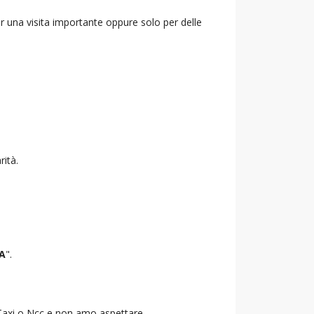
r una visita importante oppure solo per delle
rità.
A
".
o Taxi o Ncc e non amo aspettare.