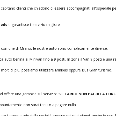
, capitano clienti che chiedono di essere accompagnati all'ospedale pe
redo
ti garantisce il servizio migliore.
nel comune di Milano, le nostre auto sono completamente diverse.
auto berlina ai Minivan fino a 9 posti. In zona il Van 9 posti è una ra
no molti di più, possiamo utilizzare Minibus oppure Bus Gran turismo.
d offrire una garanzia sul servizio: "
SE TARDO NON PAGHI LA CORS
n appuntamento non sarai tenuto a pagare nulla.
ere il proprietario della società, spesso nei miei viaggi, anche io us