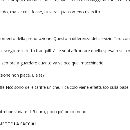
itardo, ma se così fosse, tu sarai quantomeno risarcito.
l momento della prenotazione. Questo a differenza del servizio Taxi con
uoi scegliere in tutta tranquillità se vuoi affrontare quella spesa o se tr
ai sempre a guardare quanto va veloce quel macchinario...
zione non piace. E a te?
fe Ncc sono delle tariffe uniche, il calcolo viene effettuato sulla base
 potrebbe variare di 5 euro, poco più poco meno.
 METTE LA FACCIA!