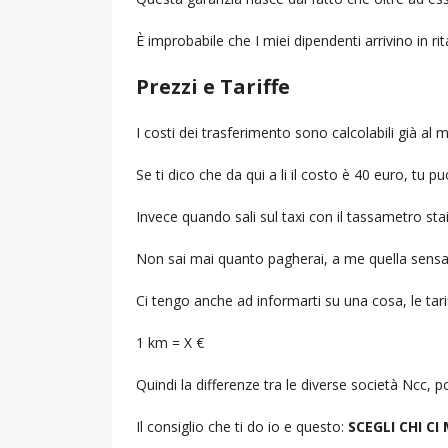
È improbabile che I miei dipendenti arrivino in r
Prezzi e Tariffe
I costi dei trasferimento sono calcolabili già a
Se ti dico che da qui a li il costo è 40 euro, tu p
Invece quando sali sul taxi con il tassametro st
Non sai mai quanto pagherai, a me quella sensa
Ci tengo anche ad informarti su una cosa, le tarif
1 km = X €
Quindi la differenze tra le diverse società Ncc,
Il consiglio che ti do io e questo:
SCEGLI CHI CI