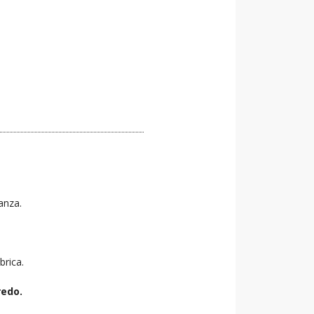
tanza.
brica.
redo.