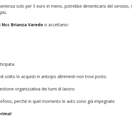
rienza solo per 5 euro in meno, potrebbe dimenticarsi del servizio, sb
più.
i
Ncc Brianza Varedo
si accettano
:
icipata.
i solito lo acquisti in anticipo altrimenti non trovi posto.
stione organizzativa dei turni di lavoro.
telefono, perchè in quel momento le auto sono già impegnate.
rima!