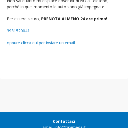
Non sai quanto mi dispiace dover dir di NO al telefono,
perchè in quel momento le auto sono già impegnate.
Per essere sicuro,
PRENOTA ALMENO 24 ore prima!
3931520041
oppure clicca qui per inviare un email
Contattaci
Email: info@taximeda.it