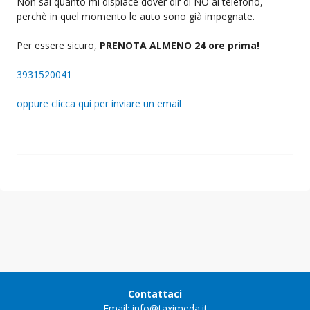
Non sai quanto mi dispiace dover dir di NO al telefono,
perchè in quel momento le auto sono già impegnate.
Per essere sicuro,
PRENOTA ALMENO 24 ore prima!
3931520041
oppure clicca qui per inviare un email
Contattaci
Email: info@taximeda.it