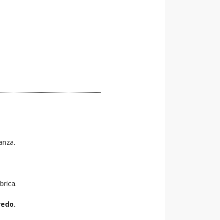
tanza.
brica.
redo.