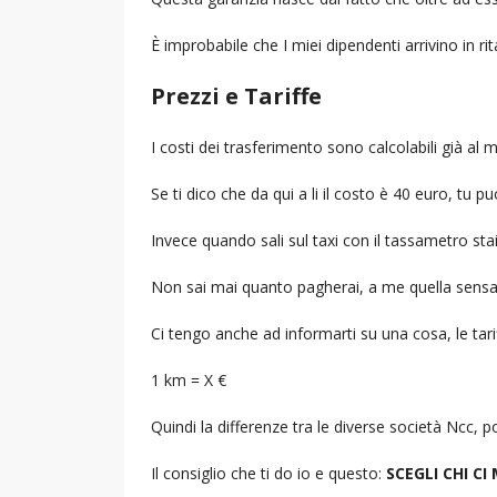
È improbabile che I miei dipendenti arrivino in r
Prezzi e Tariffe
I costi dei trasferimento sono calcolabili già a
Se ti dico che da qui a li il costo è 40 euro, tu p
Invece quando sali sul taxi con il tassametro st
Non sai mai quanto pagherai, a me quella sensa
Ci tengo anche ad informarti su una cosa, le tarif
1 km = X €
Quindi la differenze tra le diverse società Ncc,
Il consiglio che ti do io e questo:
SCEGLI CHI CI