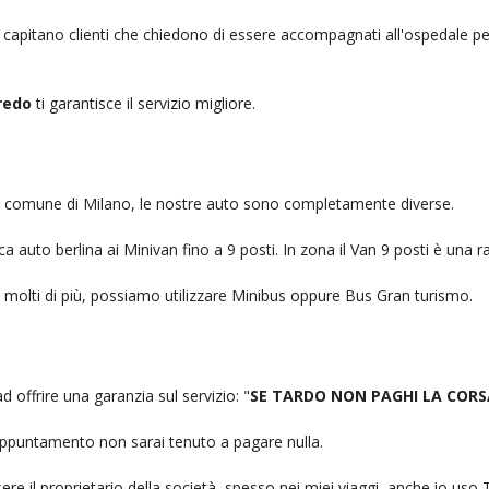
, capitano clienti che chiedono di essere accompagnati all'ospedale pe
redo
ti garantisce il servizio migliore.
nel comune di Milano, le nostre auto sono completamente diverse.
auto berlina ai Minivan fino a 9 posti. In zona il Van 9 posti è una ra
no molti di più, possiamo utilizzare Minibus oppure Bus Gran turismo.
d offrire una garanzia sul servizio: "
SE TARDO NON PAGHI LA CORS
n appuntamento non sarai tenuto a pagare nulla.
ere il proprietario della società, spesso nei miei viaggi, anche io us