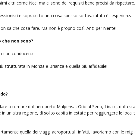
simi altri come Ncc, ma ci sono dei requisiti bene precisi da rispettare.
ofessionisti e sopratutto una cosa spesso sottovalutata è l'esperienza.
on sa che cosa fare. Ma non è proprio così. Anzi per niente!
iò che non sono?
gio con conducente!
iù strutturata in Monza e Brianza e quella più affidabile!
edo
?
ndare o tornare dall'aeroporto Malpensa, Orio al Serio, Linate, dalla st
n un'altra regione, di solito capita in estate per raggiungere le localit
rtamente quella dei viaggi aeroportuali, infatti, lavoriamo con le mig