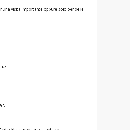
r una visita importante oppure solo per delle
rità.
A
".
o Taxi o Ncc e non amo aspettare.