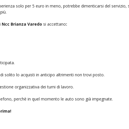
rienza solo per 5 euro in meno, potrebbe dimenticarsi del servizio, sb
più.
i
Ncc Brianza Varedo
si accettano
:
icipata.
i solito lo acquisti in anticipo altrimenti non trovi posto.
stione organizzativa dei turni di lavoro.
telefono, perchè in quel momento le auto sono già impegnate.
rima!