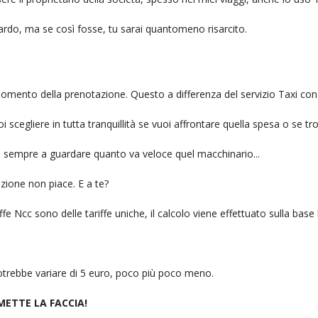
itardo, ma se così fosse, tu sarai quantomeno risarcito.
l momento della prenotazione. Questo a differenza del servizio Taxi con
uoi scegliere in tutta tranquillità se vuoi affrontare quella spesa o se tr
ai sempre a guardare quanto va veloce quel macchinario...
zione non piace. E a te?
fe Ncc sono delle tariffe uniche, il calcolo viene effettuato sulla base
 potrebbe variare di 5 euro, poco più poco meno.
 METTE LA FACCIA!