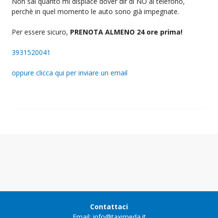
Non sai quanto mi dispiace dover dir di NO al telefono,
perchè in quel momento le auto sono già impegnate.
Per essere sicuro,
PRENOTA ALMENO 24 ore prima!
3931520041
oppure clicca qui per inviare un email
Contattaci
Email: info@taximeda.it